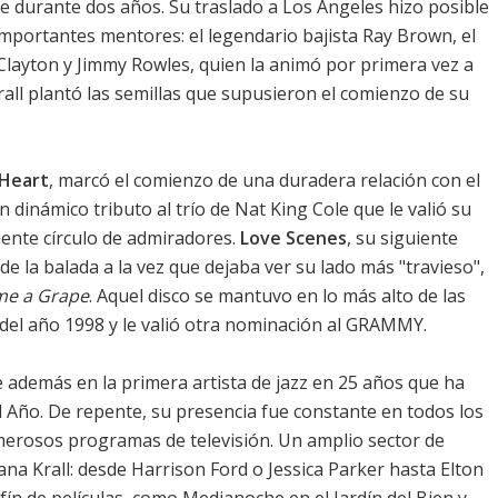
 durante dos años. Su traslado a Los Angeles hizo posible
mportantes mentores: el legendario bajista Ray Brown, el
Clayton y Jimmy Rowles, quien la animó por primera vez a
all plantó las semillas que supusieron el comienzo de su
 Heart
, marcó el comienzo de una duradera relación con el
un dinámico tributo al trío de Nat King Cole que le valió su
ente círculo de admiradores.
Love Scenes
, su siguiente
de la balada a la vez que dejaba ver su lado más "travieso",
me a Grape
. Aquel disco se mantuvo en lo más alto de las
e del año 1998 y le valió otra nominación al GRAMMY.
demás en la primera artista de jazz en 25 años que ha
l Año. De repente, su presencia fue constante en todos los
erosos programas de televisión. Un amplio sector de
na Krall: desde Harrison Ford o Jessica Parker hasta Elton