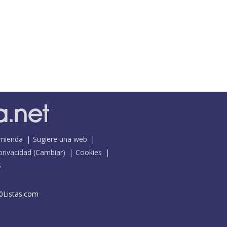
mienda
Sugiere una web
 privacidad
(
Cambiar
)
Cookies
S
0Listas.com