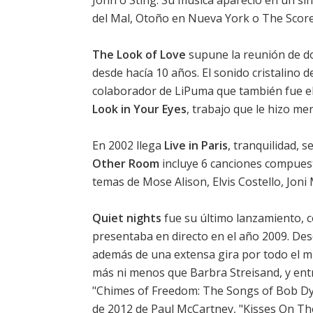
John o Sting. Su música apareció en un sin
del Mal, Otoño en Nueva York o The Score
The Look of Love
supune la reunión de d
desde hacía 10 años. El sonido cristalino de
colaborador de LiPuma que también fue el
Look in Your Eyes
, trabajo que le hizo m
En 2002 llega
Live in Paris
, tranquilidad, 
Other Room
incluye 6 canciones compuest
temas de Mose Alison, Elvis Costello, Joni 
Quiet nights
fue su último lanzamiento, 
presentaba en directo en el año 2009. Des
además de una extensa gira por todo el mu
más ni menos que Barbra Streisand, y en
"Chimes of Freedom: The Songs of Bob Dyl
de 2012 de Paul McCartney, "Kisses On Th