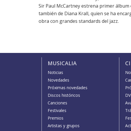
Sir Paul McCartney estrena primer álbum d
también de Diana Krall, quien se ha enca
obra con grandes standards del jazz.
MUSICALIA
C
Noticias
Not
Novedades
Car
Próximas novedades
Pr
Discos históricos
DV
Canciones
Av
Festivales
Trá
Premios
Fe
Artistas y grupos
Act