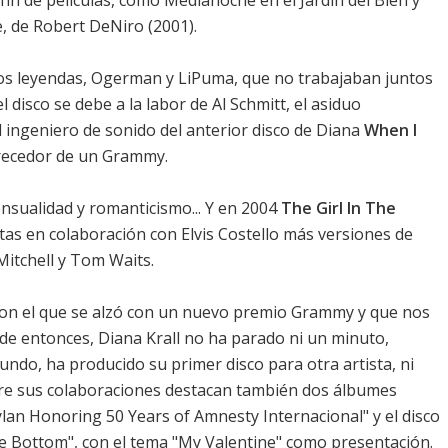
fín de películas, como Medianoche en el Jardín del Bien y
, de Robert DeNiro (2001).
os leyendas, Ogerman y LiPuma, que no trabajaban juntos
l disco se debe a la labor de Al Schmitt, el asiduo
 ingeniero de sonido del anterior disco de Diana
When I
erecedor de un Grammy.
sensualidad y romanticismo... Y en 2004
The Girl In The
as en colaboración con Elvis Costello más versiones de
Mitchell y Tom Waits.
con el que se alzó con un nuevo premio Grammy y que nos
de entonces, Diana Krall no ha parado ni un minuto,
ndo, ha producido su primer disco para otra artista, ni
tre sus colaboraciones destacan también dos álbumes
an Honoring 50 Years of Amnesty Internacional" y el disco
e Bottom", con el tema "My Valentine" como presentación.