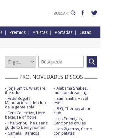
es
Premios
Artistas
Portadas
Listas
PRO. NOVEDADES DISCOS
Jorja Smith, What are
Alabama Shakes, I
the odds
must be dreaming
Arde Bogotá,
Sam Smith, Hazel
Manufacturas del club
eyes
de la gente sola
FLO, Therapy at the
Ezra Collective, Here
club
because of hope
Los Enemigos,
The Script, The user's
Canciones chulas
guide to being human
Los Zigarros, Carne
Camela, Titánicos
con patatas