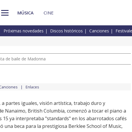
MÚSICA
CINE
Próximas novedades
Discos históricos
Canciones
Festival
pista de baile de Madonna
Canciones
Enlaces
, a partes iguales, visión artística, trabajo duro y
 de Nanaimo, British Columbia, comenzó a tocar el piano a
os 15 ya interpretaba "standards" en los abarrotados cafés
ó una beca para la prestigiosa Berklee School of Music,