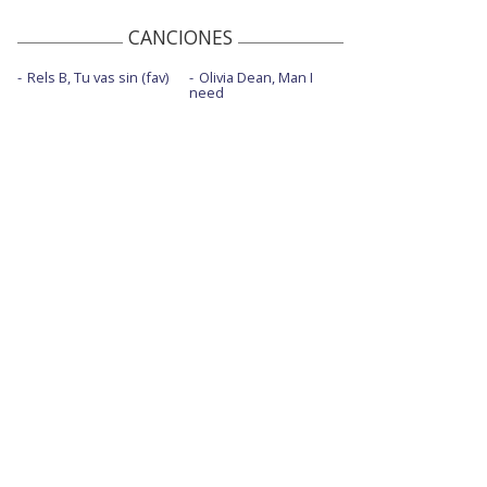
CANCIONES
Rels B, Tu vas sin (fav)
Olivia Dean, Man I
need