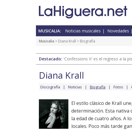
MUSICALIA:
Noticias musicales
Novedades
Musicalia
>
Diana Krall
> Biografía
Destacado:
'Confessions II' es el regreso a la 
Diana Krall
Discografía
Noticias
Biografía
Fotos
El estilo clásico de Krall une
determinación. Esta nativa
la edad de cuatro años. A l
locales. Poco más tarde gan