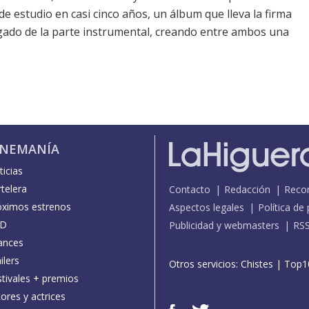
e estudio en casi cinco años, un álbum que lleva la firma
rgado de la parte instrumental, creando entre ambos una
INEMANÍA
icias
telera
Contacto
Redacción
Reco
óximos estrenos
Aspectos legales
Política de
D
Publicidad y webmasters
RS
ances
ilers
Otros servicios:
Chistes
|
Top1
stivales + premios
ores y actrices