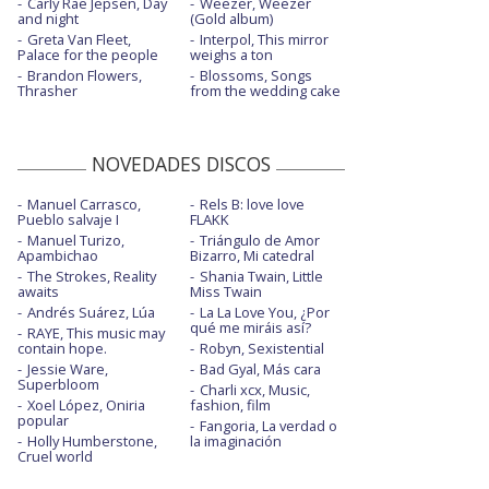
Carly Rae Jepsen, Day
Weezer, Weezer
and night
(Gold album)
Greta Van Fleet,
Interpol, This mirror
Palace for the people
weighs a ton
Brandon Flowers,
Blossoms, Songs
Thrasher
from the wedding cake
NOVEDADES DISCOS
Manuel Carrasco,
Rels B: love love
Pueblo salvaje I
FLAKK
Manuel Turizo,
Triángulo de Amor
Apambichao
Bizarro, Mi catedral
The Strokes, Reality
Shania Twain, Little
awaits
Miss Twain
Andrés Suárez, Lúa
La La Love You, ¿Por
qué me miráis así?
RAYE, This music may
contain hope.
Robyn, Sexistential
Jessie Ware,
Bad Gyal, Más cara
Superbloom
Charli xcx, Music,
Xoel López, Oniria
fashion, film
popular
Fangoria, La verdad o
Holly Humberstone,
la imaginación
Cruel world