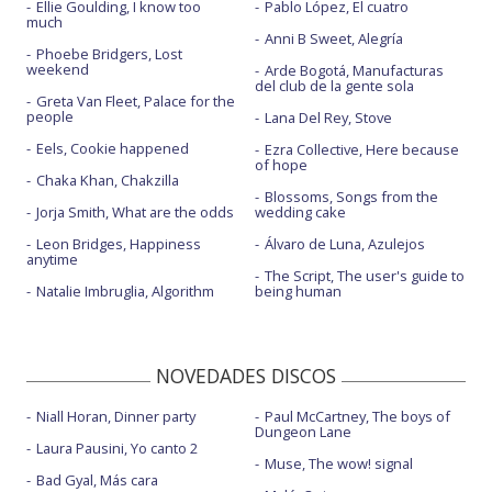
Ellie Goulding, I know too
Pablo López, El cuatro
much
Anni B Sweet, Alegría
Phoebe Bridgers, Lost
weekend
Arde Bogotá, Manufacturas
del club de la gente sola
Greta Van Fleet, Palace for the
people
Lana Del Rey, Stove
Eels, Cookie happened
Ezra Collective, Here because
of hope
Chaka Khan, Chakzilla
Blossoms, Songs from the
Jorja Smith, What are the odds
wedding cake
Leon Bridges, Happiness
Álvaro de Luna, Azulejos
anytime
The Script, The user's guide to
Natalie Imbruglia, Algorithm
being human
NOVEDADES DISCOS
Niall Horan, Dinner party
Paul McCartney, The boys of
Dungeon Lane
Laura Pausini, Yo canto 2
Muse, The wow! signal
Bad Gyal, Más cara