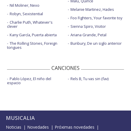
Malú, Quince
Nil Moliner, Nexo
Melanie Martinez, Hades
Robyn, Sexistential
Foo Fighters, Your favorite toy
Charlie Puth, Whatever's
clever
Sienna Spiro, Visitor
Kany García, Puerta abierta
Ariana Grande, Petal
The Rolling Stones, Foreign
Bunbury, De un siglo anterior
tongues
CANCIONES
Pablo López, El niño del
Rels B, Tu vas sin (fav)
espacio
MUSICALIA
Noticias
Novedades
Próximas novedades