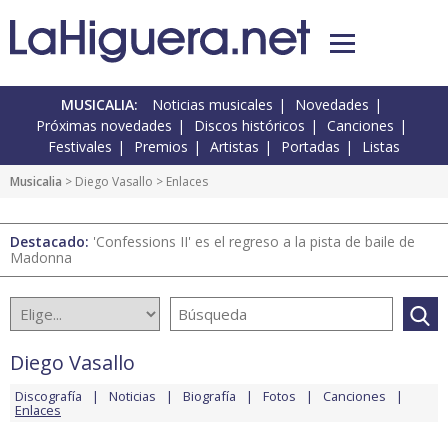
MUSICALIA:
Noticias musicales
Novedades
Próximas novedades
Discos históricos
Canciones
Festivales
Premios
Artistas
Portadas
Listas
Musicalia
>
Diego Vasallo
> Enlaces
Destacado:
'Confessions II' es el regreso a la pista de baile de
Madonna
Diego Vasallo
Discografía
Noticias
Biografía
Fotos
Canciones
Enlaces