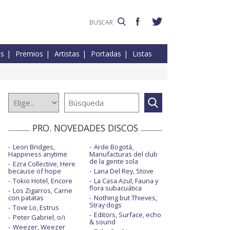
es
Premios
Artistas
Portadas
Listas
PRO. NOVEDADES DISCOS
Leon Bridges,
Arde Bogotá,
Happiness anytime
Manufacturas del club
de la gente sola
Ezra Collective, Here
because of hope
Lana Del Rey, Stove
Tokio Hotel, Encore
La Casa Azul, Fauna y
flora subacuática
Los Zigarros, Carne
con patatas
Nothing but Thieves,
Stray dogs
Tove Lo, Estrus
Editors, Surface, echo
Peter Gabriel, o/i
& sound
Weezer, Weezer