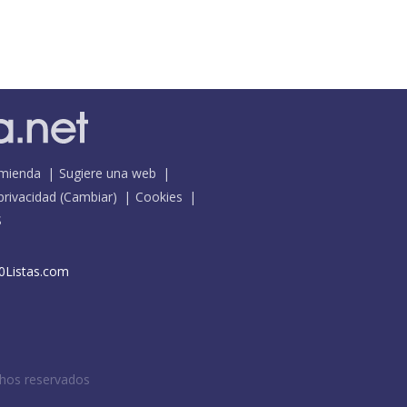
mienda
Sugiere una web
 privacidad
(
Cambiar
)
Cookies
S
0Listas.com
chos reservados