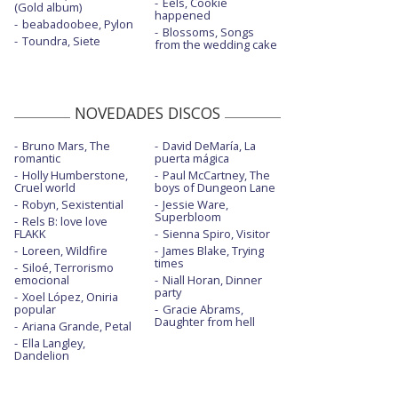
Eels, Cookie
(Gold album)
happened
beabadoobee, Pylon
Blossoms, Songs
Toundra, Siete
from the wedding cake
NOVEDADES DISCOS
Bruno Mars, The
David DeMaría, La
romantic
puerta mágica
Holly Humberstone,
Paul McCartney, The
Cruel world
boys of Dungeon Lane
Robyn, Sexistential
Jessie Ware,
Superbloom
Rels B: love love
FLAKK
Sienna Spiro, Visitor
Loreen, Wildfire
James Blake, Trying
times
Siloé, Terrorismo
emocional
Niall Horan, Dinner
party
Xoel López, Oniria
popular
Gracie Abrams,
Daughter from hell
Ariana Grande, Petal
Ella Langley,
Dandelion