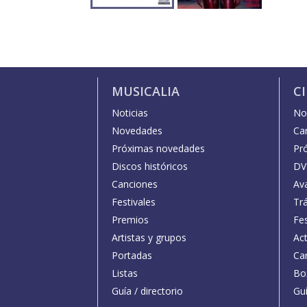
MUSICALIA
C
Noticias
Not
Novedades
Car
Próximas novedades
Pr
Discos históricos
DV
Canciones
Av
Festivales
Trá
Premios
Fe
Artistas y grupos
Act
Portadas
Car
Listas
Bo
Guía / directorio
Guí