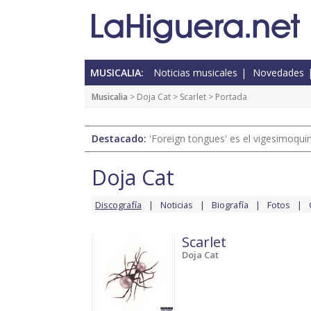
MUSICALIA:
Noticias musicales
Novedades
Musicalia
>
Doja Cat
>
Scarlet
> Portada
Destacado:
'Foreign tongues' es el vigesimoqui
Doja Cat
Discografía
Noticias
Biografía
Fotos
Scarlet
Doja Cat