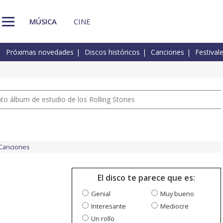
MÚSICA
CINE
Próximas novedades
Discos históricos
Canciones
Festival
nto álbum de estudio de los Rolling Stones
Canciones
El disco te parece que es:
Genial
Muy bueno
Interesante
Mediocre
Un rollo