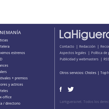
INEMANÍA
icias
telera
Contacto
Redacción
Reco
óximos estrenos
Aspectos legales
Política de
D
Publicidad y webmasters
RS
ances
ilers
Otros servicios:
Chistes
|
Top1
stivales + premios
ores y actrices
teles
x-office
LaHiguera.net. Todos los dere
a / directorio