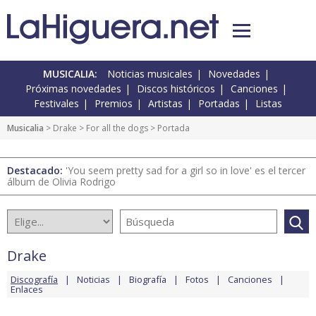
MUSICALIA:
Noticias musicales
Novedades
Próximas novedades
Discos históricos
Canciones
Festivales
Premios
Artistas
Portadas
Listas
Musicalia
>
Drake
>
For all the dogs
> Portada
Destacado:
'You seem pretty sad for a girl so in love' es el tercer
álbum de Olivia Rodrigo
Drake
Discografía
Noticias
Biografía
Fotos
Canciones
Enlaces