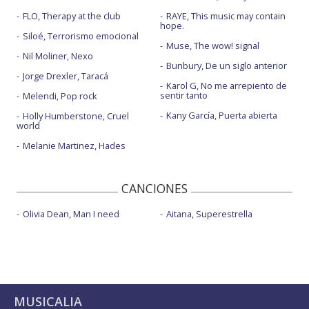
FLO, Therapy at the club
RAYE, This music may contain
hope.
Siloé, Terrorismo emocional
Muse, The wow! signal
Nil Moliner, Nexo
Bunbury, De un siglo anterior
Jorge Drexler, Taracá
Karol G, No me arrepiento de
sentir tanto
Melendi, Pop rock
Kany García, Puerta abierta
Holly Humberstone, Cruel
world
Melanie Martinez, Hades
CANCIONES
Olivia Dean, Man I need
Aitana, Superestrella
MUSICALIA