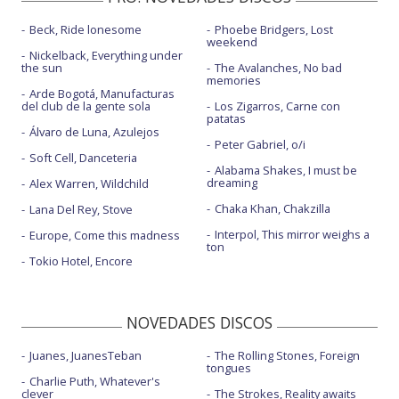
Beck, Ride lonesome
Phoebe Bridgers, Lost
weekend
Nickelback, Everything under
the sun
The Avalanches, No bad
memories
Arde Bogotá, Manufacturas
del club de la gente sola
Los Zigarros, Carne con
patatas
Álvaro de Luna, Azulejos
Peter Gabriel, o/i
Soft Cell, Danceteria
Alabama Shakes, I must be
dreaming
Alex Warren, Wildchild
Chaka Khan, Chakzilla
Lana Del Rey, Stove
Interpol, This mirror weighs a
Europe, Come this madness
ton
Tokio Hotel, Encore
NOVEDADES DISCOS
Juanes, JuanesTeban
The Rolling Stones, Foreign
tongues
Charlie Puth, Whatever's
clever
The Strokes, Reality awaits