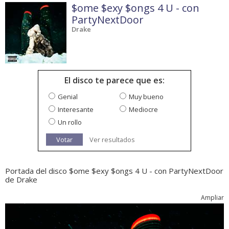
$ome $exy $ongs 4 U - con
PartyNextDoor
Drake
El disco te parece que es:
Genial
Muy bueno
Interesante
Mediocre
Un rollo
Votar
Ver resultados
Portada del disco $ome $exy $ongs 4 U - con PartyNextDoor
de Drake
Ampliar