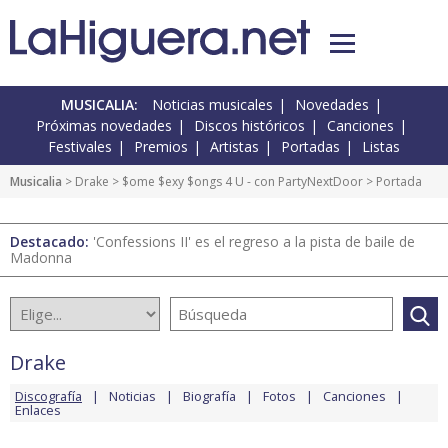
MUSICALIA:
Noticias musicales
Novedades
Próximas novedades
Discos históricos
Canciones
Festivales
Premios
Artistas
Portadas
Listas
Musicalia
>
Drake
>
$ome $exy $ongs 4 U - con PartyNextDoor
> Portada
Destacado:
'Confessions II' es el regreso a la pista de baile de
Madonna
Drake
Discografía
Noticias
Biografía
Fotos
Canciones
Enlaces