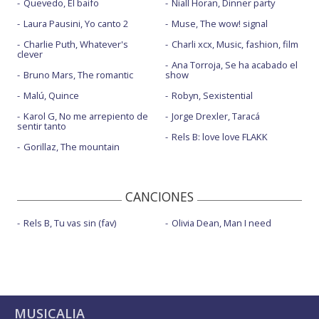
Quevedo, El baifo
Niall Horan, Dinner party
Laura Pausini, Yo canto 2
Muse, The wow! signal
Charlie Puth, Whatever's
Charli xcx, Music, fashion, film
clever
Ana Torroja, Se ha acabado el
Bruno Mars, The romantic
show
Malú, Quince
Robyn, Sexistential
Karol G, No me arrepiento de
Jorge Drexler, Taracá
sentir tanto
Rels B: love love FLAKK
Gorillaz, The mountain
CANCIONES
Rels B, Tu vas sin (fav)
Olivia Dean, Man I need
MUSICALIA