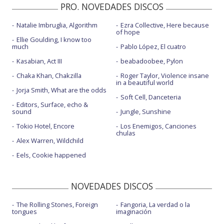
PRO. NOVEDADES DISCOS
Natalie Imbruglia, Algorithm
Ezra Collective, Here because
of hope
Ellie Goulding, I know too
much
Pablo López, El cuatro
Kasabian, Act III
beabadoobee, Pylon
Chaka Khan, Chakzilla
Roger Taylor, Violence insane
in a beautiful world
Jorja Smith, What are the odds
Soft Cell, Danceteria
Editors, Surface, echo &
sound
Jungle, Sunshine
Tokio Hotel, Encore
Los Enemigos, Canciones
chulas
Alex Warren, Wildchild
Eels, Cookie happened
NOVEDADES DISCOS
The Rolling Stones, Foreign
Fangoria, La verdad o la
tongues
imaginación