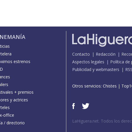
INEMANÍA
icias
telera
Contacto
Redacción
Reco
óximos estrenos
Aspectos legales
Política de
D
Publicidad y webmasters
RS
ances
ilers
Otros servicios:
Chistes
|
Top1
stivales + premios
ores y actrices
teles
x-office
LaHiguera.net. Todos los dere
a / directorio