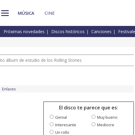
MÚSICA
CINE
Próximas novedades
Discos históricos
Canciones
Festival
nto álbum de estudio de los Rolling Stones
Enlaces
El disco te parece que es:
Genial
Muy bueno
Interesante
Mediocre
Un rollo