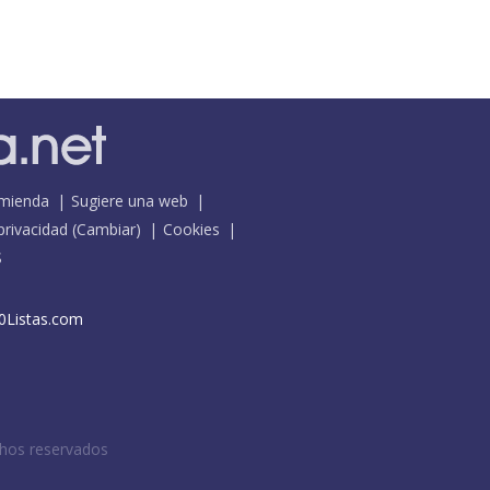
mienda
Sugiere una web
 privacidad
(
Cambiar
)
Cookies
S
0Listas.com
chos reservados