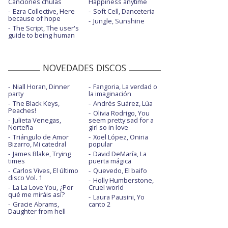
Canciones chulas
Happiness anytime
Ezra Collective, Here
Soft Cell, Danceteria
because of hope
Jungle, Sunshine
The Script, The user's
guide to being human
NOVEDADES DISCOS
Niall Horan, Dinner
Fangoria, La verdad o
party
la imaginación
The Black Keys,
Andrés Suárez, Lúa
Peaches!
Olivia Rodrigo, You
Julieta Venegas,
seem pretty sad for a
Norteña
girl so in love
Triángulo de Amor
Xoel López, Oniria
Bizarro, Mi catedral
popular
James Blake, Trying
David DeMaría, La
times
puerta mágica
Carlos Vives, El último
Quevedo, El baifo
disco Vol. 1
Holly Humberstone,
La La Love You, ¿Por
Cruel world
qué me miráis así?
Laura Pausini, Yo
Gracie Abrams,
canto 2
Daughter from hell