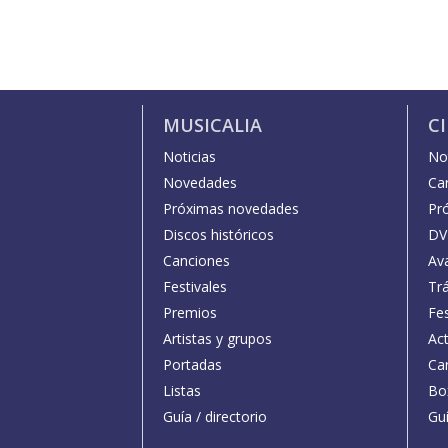
MUSICALIA
C
Noticias
Not
Novedades
Car
Próximas novedades
Pr
Discos históricos
DV
Canciones
Av
Festivales
Trá
Premios
Fe
Artistas y grupos
Act
Portadas
Car
Listas
Bo
Guía / directorio
Guí