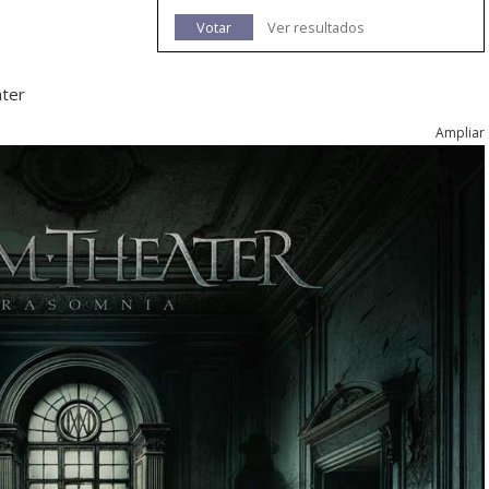
Votar
Ver resultados
ater
Ampliar