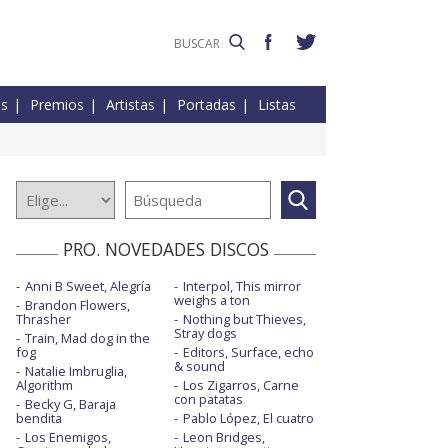
es
Premios
Artistas
Portadas
Listas
PRO. NOVEDADES DISCOS
Anni B Sweet, Alegría
Interpol, This mirror
weighs a ton
Brandon Flowers,
Thrasher
Nothing but Thieves,
Stray dogs
Train, Mad dog in the
fog
Editors, Surface, echo
& sound
Natalie Imbruglia,
Algorithm
Los Zigarros, Carne
con patatas
Becky G, Baraja
bendita
Pablo López, El cuatro
Los Enemigos,
Leon Bridges,