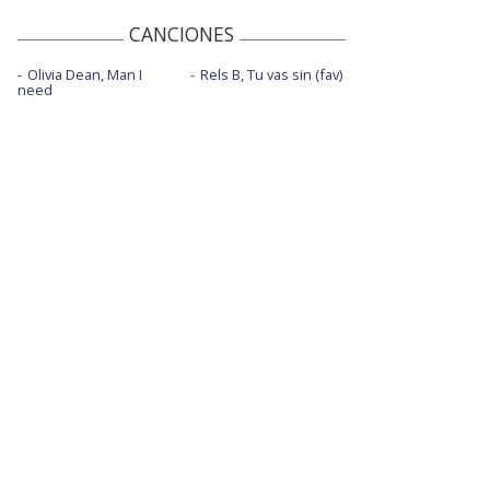
CANCIONES
Olivia Dean, Man I
Rels B, Tu vas sin (fav)
need