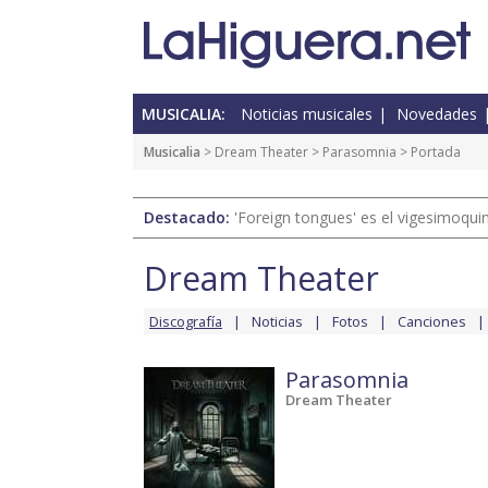
MUSICALIA:
Noticias musicales
Novedades
Musicalia
>
Dream Theater
>
Parasomnia
> Portada
Destacado:
'Foreign tongues' es el vigesimoqui
Dream Theater
Discografía
Noticias
Fotos
Canciones
Parasomnia
Dream Theater