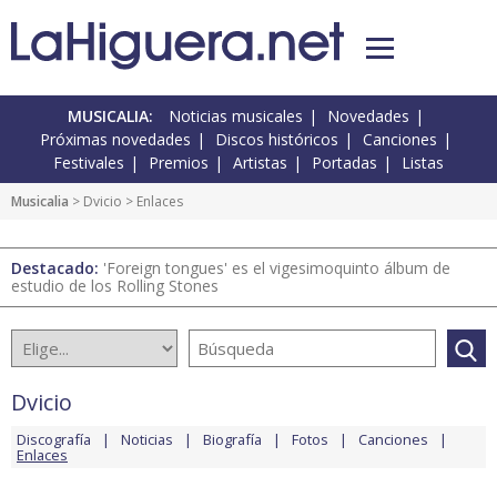
MUSICALIA:
Noticias musicales
Novedades
Próximas novedades
Discos históricos
Canciones
Festivales
Premios
Artistas
Portadas
Listas
Musicalia
>
Dvicio
> Enlaces
Destacado:
'Foreign tongues' es el vigesimoquinto álbum de
estudio de los Rolling Stones
Dvicio
Discografía
Noticias
Biografía
Fotos
Canciones
Enlaces