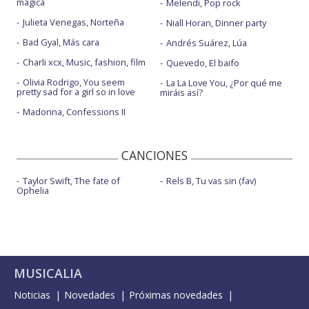
mágica
Melendi, Pop rock
Julieta Venegas, Norteña
Niall Horan, Dinner party
Bad Gyal, Más cara
Andrés Suárez, Lúa
Charli xcx, Music, fashion, film
Quevedo, El baifo
Olivia Rodrigo, You seem
La La Love You, ¿Por qué me
pretty sad for a girl so in love
miráis así?
Madonna, Confessions II
CANCIONES
Taylor Swift, The fate of
Rels B, Tu vas sin (fav)
Ophelia
MUSICALIA
Noticias
Novedades
Próximas novedades