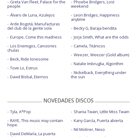
Greta Van Fleet, Palace for the
Phoebe Bridgers, Lost
people
weekend
Álvaro de Luna, Azulejos
Leon Bridges, Happiness
anytime
Arde Bogotá, Manufacturas
del club de la gente sola
Becky G, Baraja bendita
Europe, Come this madness
Jorja Smith, What are the odds
Los Enemigos, Canciones
Camela, Titánicos
chulas
Weezer, Weezer (Gold album)
Beck, Ride lonesome
Natalie Imbruglia, Algorithm
Tove Lo, Estrus
Nickelback, Everything under
David Bisbal, Eternos
the sun
NOVEDADES DISCOS
Tyla, A*Pop
Shania Twain, Little Miss Twain
RAYE, This music may contain
Kany García, Puerta abierta
hope.
Nil Moliner, Nexo
David DeMaría, La puerta