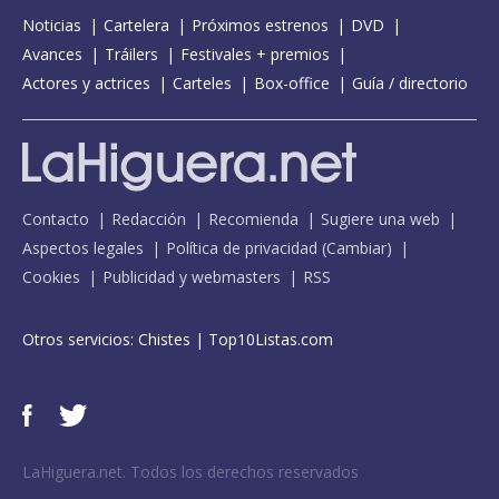
Noticias
Cartelera
Próximos estrenos
DVD
Avances
Tráilers
Festivales + premios
Actores y actrices
Carteles
Box-office
Guía / directorio
Contacto
Redacción
Recomienda
Sugiere una web
Aspectos legales
Política de privacidad
(
Cambiar
)
Cookies
Publicidad y webmasters
RSS
Otros servicios:
Chistes
|
Top10Listas.com
LaHiguera.net. Todos los derechos reservados