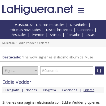
MUSICALIA:
Noticias musicales
Novedades
Próximas novedades
Discos históricos
Canciones
Festivales
Premios
Artistas
Portadas
Listas
Musicalia
>
Eddie Vedder
> Enlaces
Destacado:
'The wow! signal' es el décimo álbum de Muse
Eddie Vedder
Discografía
Noticias
Biografía
Canciones
Enlaces
Si tienes una página relacionada con Eddie Vedder y quieres