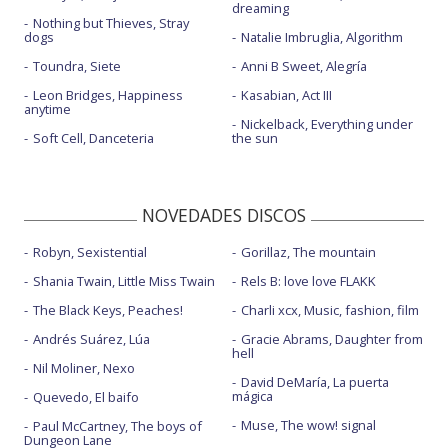
dreaming
Nothing but Thieves, Stray
dogs
Natalie Imbruglia, Algorithm
Toundra, Siete
Anni B Sweet, Alegría
Leon Bridges, Happiness
Kasabian, Act III
anytime
Nickelback, Everything under
Soft Cell, Danceteria
the sun
NOVEDADES DISCOS
Robyn, Sexistential
Gorillaz, The mountain
Shania Twain, Little Miss Twain
Rels B: love love FLAKK
The Black Keys, Peaches!
Charli xcx, Music, fashion, film
Andrés Suárez, Lúa
Gracie Abrams, Daughter from
hell
Nil Moliner, Nexo
David DeMaría, La puerta
mágica
Quevedo, El baifo
Muse, The wow! signal
Paul McCartney, The boys of
Dungeon Lane