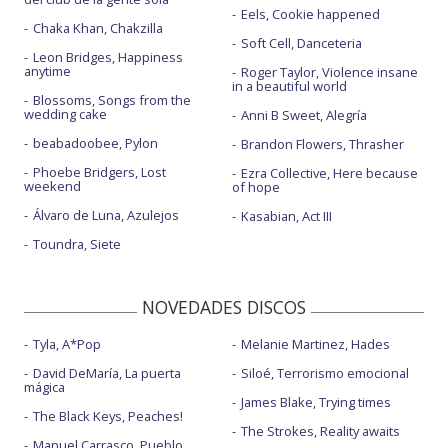
Eels, Cookie happened
Chaka Khan, Chakzilla
Soft Cell, Danceteria
Leon Bridges, Happiness
anytime
Roger Taylor, Violence insane
in a beautiful world
Blossoms, Songs from the
wedding cake
Anni B Sweet, Alegría
beabadoobee, Pylon
Brandon Flowers, Thrasher
Phoebe Bridgers, Lost
Ezra Collective, Here because
weekend
of hope
Álvaro de Luna, Azulejos
Kasabian, Act III
Toundra, Siete
NOVEDADES DISCOS
Tyla, A*Pop
Melanie Martinez, Hades
David DeMaría, La puerta
Siloé, Terrorismo emocional
mágica
James Blake, Trying times
The Black Keys, Peaches!
The Strokes, Reality awaits
Manuel Carrasco, Pueblo