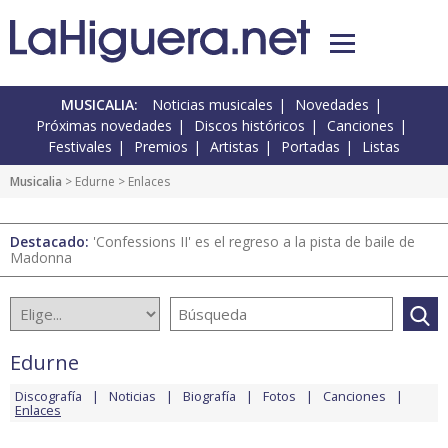
MUSICALIA:
Noticias musicales
Novedades
Próximas novedades
Discos históricos
Canciones
Festivales
Premios
Artistas
Portadas
Listas
Musicalia
>
Edurne
> Enlaces
Destacado:
'Confessions II' es el regreso a la pista de baile de
Madonna
Edurne
Discografía
Noticias
Biografía
Fotos
Canciones
Enlaces