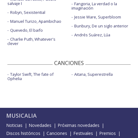
salvaje I
Fangoria, La verdad o la
imaginación
Robyn, Sexistential
Jessie Ware, Superbloom
Manuel Turizo, Apambichao
Bunbury, De un siglo anterior
Quevedo, El baifo
Andrés Suárez, Lúa
Charlie Puth, Whatever's
clever
CANCIONES
Taylor Swift, The fate of
Aitana, Superestrella
Ophelia
MUSICALIA
Noticias
Novedades
Próximas novedades
Discos históricos
Canciones
Festivales
Premios