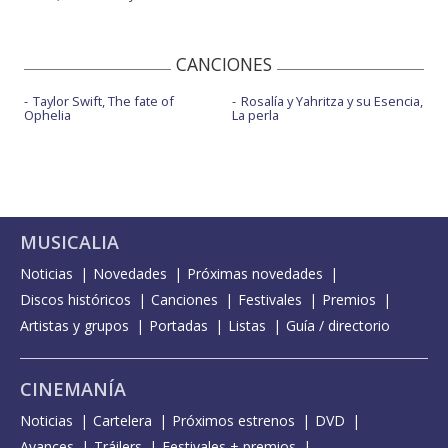
CANCIONES
Taylor Swift, The fate of
Rosalía y Yahritza y su Esencia,
Ophelia
La perla
MUSICALIA
Noticias
Novedades
Próximas novedades
Discos históricos
Canciones
Festivales
Premios
Artistas y grupos
Portadas
Listas
Guía / directorio
CINEMANÍA
Noticias
Cartelera
Próximos estrenos
DVD
Avances
Tráilers
Festivales + premios