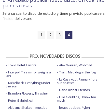
pa mis cosas
Será su cuarto disco de estudio y tiene previsto publicarse a
finales del verano
1
2
3
4
PRO. NOVEDADES DISCOS
Tokio Hotel, Encore
Alex Warren, Wildchild
Interpol, This mirror weighs a
Train, Mad dog in the fog
ton
La Casa Azul, Fauna y flora
Nickelback, Everything under
subacuática
the sun
David Bisbal, Eternos
Brandon Flowers, Thrasher
Ellie Goulding, I know too
Peter Gabriel, o/i
much
Alabama Shakes, I must be
beabadoobee, Pylon