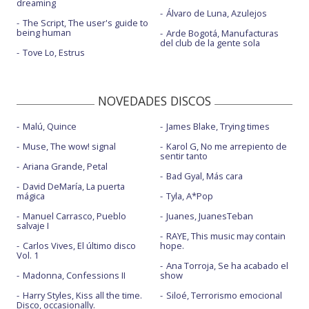
dreaming
Álvaro de Luna, Azulejos
The Script, The user's guide to
being human
Arde Bogotá, Manufacturas
del club de la gente sola
Tove Lo, Estrus
NOVEDADES DISCOS
Malú, Quince
James Blake, Trying times
Muse, The wow! signal
Karol G, No me arrepiento de
sentir tanto
Ariana Grande, Petal
Bad Gyal, Más cara
David DeMaría, La puerta
mágica
Tyla, A*Pop
Manuel Carrasco, Pueblo
Juanes, JuanesTeban
salvaje I
RAYE, This music may contain
Carlos Vives, El último disco
hope.
Vol. 1
Ana Torroja, Se ha acabado el
Madonna, Confessions II
show
Harry Styles, Kiss all the time.
Siloé, Terrorismo emocional
Disco, occasionally.