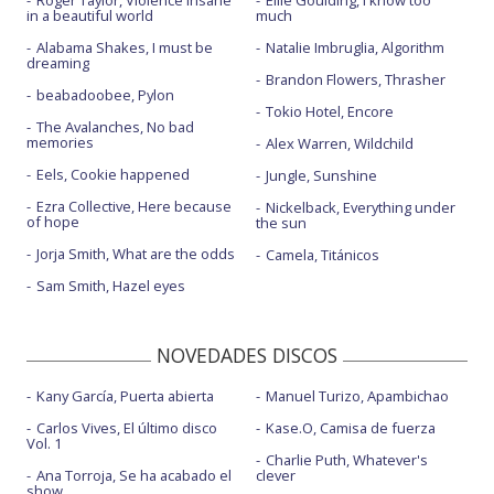
Roger Taylor, Violence insane
Ellie Goulding, I know too
in a beautiful world
much
Alabama Shakes, I must be
Natalie Imbruglia, Algorithm
dreaming
Brandon Flowers, Thrasher
beabadoobee, Pylon
Tokio Hotel, Encore
The Avalanches, No bad
memories
Alex Warren, Wildchild
Eels, Cookie happened
Jungle, Sunshine
Ezra Collective, Here because
Nickelback, Everything under
of hope
the sun
Jorja Smith, What are the odds
Camela, Titánicos
Sam Smith, Hazel eyes
NOVEDADES DISCOS
Kany García, Puerta abierta
Manuel Turizo, Apambichao
Carlos Vives, El último disco
Kase.O, Camisa de fuerza
Vol. 1
Charlie Puth, Whatever's
Ana Torroja, Se ha acabado el
clever
show