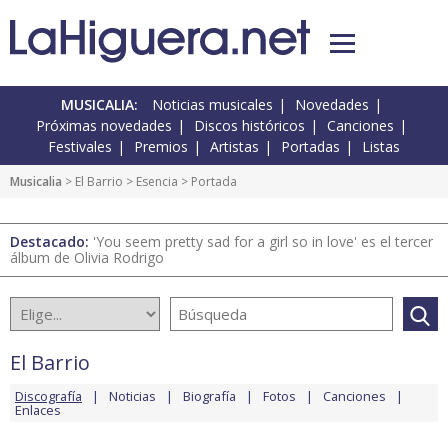
MUSICALIA:
Noticias musicales
Novedades
Próximas novedades
Discos históricos
Canciones
Festivales
Premios
Artistas
Portadas
Listas
Musicalia
>
El Barrio
>
Esencia
> Portada
Destacado:
'You seem pretty sad for a girl so in love' es el tercer
álbum de Olivia Rodrigo
El Barrio
Discografía
Noticias
Biografía
Fotos
Canciones
Enlaces