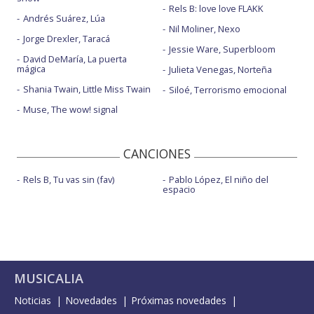
Rels B: love love FLAKK
Andrés Suárez, Lúa
Nil Moliner, Nexo
Jorge Drexler, Taracá
Jessie Ware, Superbloom
David DeMaría, La puerta
mágica
Julieta Venegas, Norteña
Shania Twain, Little Miss Twain
Siloé, Terrorismo emocional
Muse, The wow! signal
CANCIONES
Rels B, Tu vas sin (fav)
Pablo López, El niño del
espacio
MUSICALIA
Noticias
Novedades
Próximas novedades