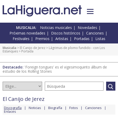
MUSICALIA:
Noticias musicales
Novedades
Próximas novedades
Discos históricos
Canciones
Festivales
Premios
Artistas
Portadas
Listas
Musicalia
>
El Canijo de Jerez
>
Lágrimas de plomo fundido - con Los
Estanques
> Portada
Destacado:
'Foreign tongues' es el vigesimoquinto álbum de
estudio de los Rolling Stones
El Canijo de Jerez
Discografía
Noticias
Biografía
Fotos
Canciones
Enlaces