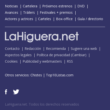
Noticias
Cartelera
Próximos estrenos
DVD
Avances
Tráilers
Festivales + premios
Actores y actrices
Carteles
Box-office
Guía / directorio
Contacto
Redacción
Recomienda
Sugiere una web
Aspectos legales
Política de privacidad
(
Cambiar
)
Cookies
Publicidad y webmasters
RSS
Otros servicios:
Chistes
|
Top10Listas.com
LaHiguera.net. Todos los derechos reservados