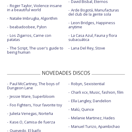
David Bisbal, Eternos
Roger Taylor, Violence insane
in a beautiful world
Arde Bogotá, Manufacturas
del club de la gente sola
Natalie Imbruglia, Algorithm
Leon Bridges, Happiness
beabadoobee, Pylon
anytime
Los Zigarros, Carne con
La Casa Azul, Fauna y flora
patatas
subacuática
The Script, The user's guide to
Lana Del Rey, Stove
being human
NOVEDADES DISCOS
Paul McCartney, The boys of
Robyn, Sexistential
Dungeon Lane
Charli xcx, Music, fashion, film
Jessie Ware, Superbloom
Ella Langley, Dandelion
Foo Fighters, Your favorite toy
Malú, Quince
Julieta Venegas, Norteña
Melanie Martinez, Hades
Kase.O, Camisa de fuerza
Manuel Turizo, Apambichao
Quevedo, El baifo