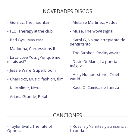
NOVEDADES DISCOS
Gorillaz, The mountain
Melanie Martinez, Hades
FLO, Therapy at the club
Muse, The wow! signal
Bad Gyal, Más cara
Karol G, No me arrepiento de
sentir tanto
Madonna, Confessions II
The Strokes, Reality awaits
La La Love You, ¿Por qué me
miráis así?
David DeMaría, La puerta
mágica
Jessie Ware, Superbloom
Holly Humberstone, Cruel
world
Charli xcx, Music, fashion, film
Kase.O, Camisa de fuerza
Nil Moliner, Nexo
Ariana Grande, Petal
CANCIONES
Taylor Swift, The fate of
Rosalía y Yahritza y su Esencia,
Ophelia
La perla