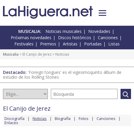
MUSICALIA:
Noticias musicales
Novedades
Próximas novedades
Discos históricos
Canciones
Festivales
Premios
Artistas
Portadas
Listas
Musicalia
>
El Canijo de Jerez
> Noticias
Destacado:
'Foreign tongues' es el vigesimoquinto álbum de
estudio de los Rolling Stones
El Canijo de Jerez
Discografía
Noticias
Biografía
Fotos
Canciones
Enlaces