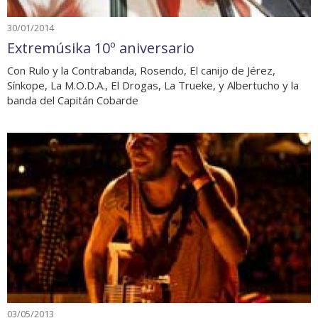
30/01/2014
Extremúsika 10º aniversario
Con Rulo y la Contrabanda, Rosendo, El canijo de Jérez,
Sínkope, La M.O.D.A., El Drogas, La Trueke, y Albertucho y la
banda del Capitán Cobarde
03/05/2013