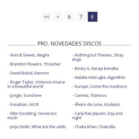
<<
<
6
7
8
PRO. NOVEDADES DISCOS
Anni B Sweet, Alegría
Nothing but Thieves, Stray
dogs
Brandon Flowers, Thrasher
Becky G, Baraja bendita
David Bisbal, Eternos
Natalie Imbruglia, Algorithm
Roger Taylor, Violence insane
in a beautiful world
Europe, Come this madness
Jungle, Sunshine
Camela, Titánicos
Kasabian, Act III
Álvaro de Luna, Azulejos
Ellie Goulding, I know too
Carly Rae Jepsen, Day and
much
night
Jorja Smith, What are the odds
Chaka Khan, Chakzilla