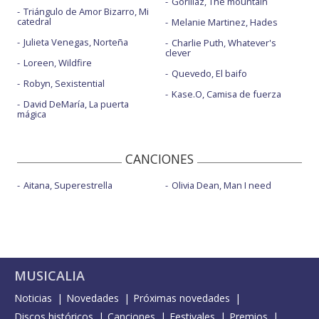
Gorillaz, The mountain
Triángulo de Amor Bizarro, Mi
catedral
Melanie Martinez, Hades
Julieta Venegas, Norteña
Charlie Puth, Whatever's
clever
Loreen, Wildfire
Quevedo, El baifo
Robyn, Sexistential
Kase.O, Camisa de fuerza
David DeMaría, La puerta
mágica
CANCIONES
Aitana, Superestrella
Olivia Dean, Man I need
MUSICALIA
Noticias
Novedades
Próximas novedades
Discos históricos
Canciones
Festivales
Premios