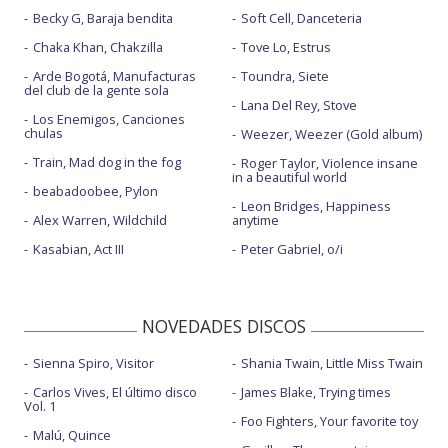
Becky G, Baraja bendita
Soft Cell, Danceteria
Chaka Khan, Chakzilla
Tove Lo, Estrus
Arde Bogotá, Manufacturas
Toundra, Siete
del club de la gente sola
Lana Del Rey, Stove
Los Enemigos, Canciones
chulas
Weezer, Weezer (Gold album)
Train, Mad dog in the fog
Roger Taylor, Violence insane
in a beautiful world
beabadoobee, Pylon
Leon Bridges, Happiness
Alex Warren, Wildchild
anytime
Kasabian, Act III
Peter Gabriel, o/i
NOVEDADES DISCOS
Sienna Spiro, Visitor
Shania Twain, Little Miss Twain
Carlos Vives, El último disco
James Blake, Trying times
Vol. 1
Foo Fighters, Your favorite toy
Malú, Quince