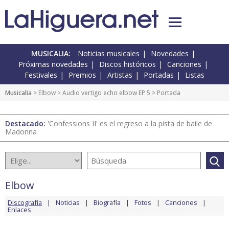
MUSICALIA:
Noticias musicales
Novedades
Próximas novedades
Discos históricos
Canciones
Festivales
Premios
Artistas
Portadas
Listas
Musicalia
>
Elbow
>
Audio vertigo echo elbow EP 5
> Portada
Destacado:
'Confessions II' es el regreso a la pista de baile de
Madonna
Elbow
Discografía
Noticias
Biografía
Fotos
Canciones
Enlaces