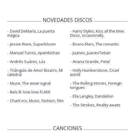
NOVEDADES DISCOS
David DeMaría, La puerta
Harry Styles, Kiss all the time.
mágica
Disco, occasionally.
Jessie Ware, Superbloom
Bruno Mars, The romantic
Manuel Turizo, Apambichao
Juanes, JuanesTeban
Andrés Suárez, Lúa
Ariana Grande, Petal
Triángulo de Amor Bizarro, Mi
Holly Humberstone, Cruel
catedral
world
Muse, The wow! signal
The Rolling Stones, Foreign
tongues
Rels B: love love FLAKK
Ella Langley, Dandelion
Charli xcx, Music, fashion, film
The Strokes, Reality awaits
CANCIONES