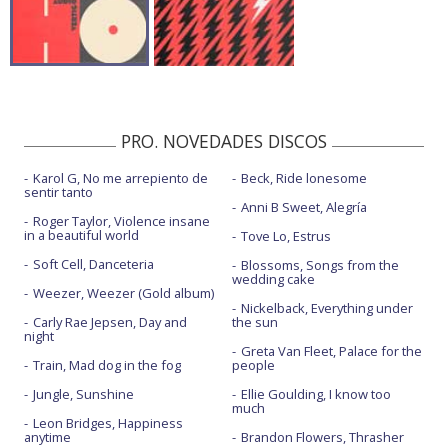
PRO. NOVEDADES DISCOS
Karol G, No me arrepiento de
Beck, Ride lonesome
sentir tanto
Anni B Sweet, Alegría
Roger Taylor, Violence insane
in a beautiful world
Tove Lo, Estrus
Soft Cell, Danceteria
Blossoms, Songs from the
wedding cake
Weezer, Weezer (Gold album)
Nickelback, Everything under
Carly Rae Jepsen, Day and
the sun
night
Greta Van Fleet, Palace for the
Train, Mad dog in the fog
people
Jungle, Sunshine
Ellie Goulding, I know too
much
Leon Bridges, Happiness
anytime
Brandon Flowers, Thrasher