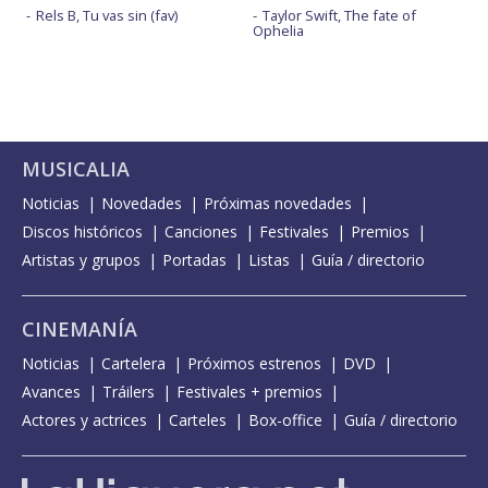
Rels B, Tu vas sin (fav)
Taylor Swift, The fate of
Ophelia
MUSICALIA
Noticias
Novedades
Próximas novedades
Discos históricos
Canciones
Festivales
Premios
Artistas y grupos
Portadas
Listas
Guía / directorio
CINEMANÍA
Noticias
Cartelera
Próximos estrenos
DVD
Avances
Tráilers
Festivales + premios
Actores y actrices
Carteles
Box-office
Guía / directorio