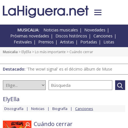
MUSICALIA:
Noticias musicales
Novedades
Próximas novedades
Discos históricos
Canciones
Festivales
Premios
Artistas
Portadas
Listas
Musicalia
>
ElyElla
>
Lo más importante
> Cuándo cerrar
Destacado:
'The wow! signal' es el décimo álbum de Muse
ElyElla
Discografía
Noticias
Biografía
Canciones
Cuándo cerrar