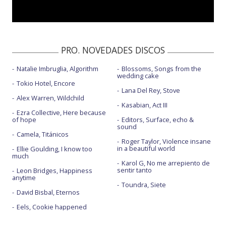
PRO. NOVEDADES DISCOS
Natalie Imbruglia, Algorithm
Blossoms, Songs from the
wedding cake
Tokio Hotel, Encore
Lana Del Rey, Stove
Alex Warren, Wildchild
Kasabian, Act III
Ezra Collective, Here because
of hope
Editors, Surface, echo &
sound
Camela, Titánicos
Roger Taylor, Violence insane
in a beautiful world
Ellie Goulding, I know too
much
Karol G, No me arrepiento de
sentir tanto
Leon Bridges, Happiness
anytime
Toundra, Siete
David Bisbal, Eternos
Eels, Cookie happened