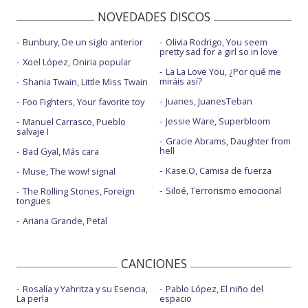
NOVEDADES DISCOS
Bunbury, De un siglo anterior
Olivia Rodrigo, You seem
pretty sad for a girl so in love
Xoel López, Oniria popular
La La Love You, ¿Por qué me
miráis así?
Shania Twain, Little Miss Twain
Juanes, JuanesTeban
Foo Fighters, Your favorite toy
Jessie Ware, Superbloom
Manuel Carrasco, Pueblo
salvaje I
Gracie Abrams, Daughter from
hell
Bad Gyal, Más cara
Kase.O, Camisa de fuerza
Muse, The wow! signal
Siloé, Terrorismo emocional
The Rolling Stones, Foreign
tongues
Ariana Grande, Petal
CANCIONES
Rosalía y Yahritza y su Esencia,
Pablo López, El niño del
La perla
espacio