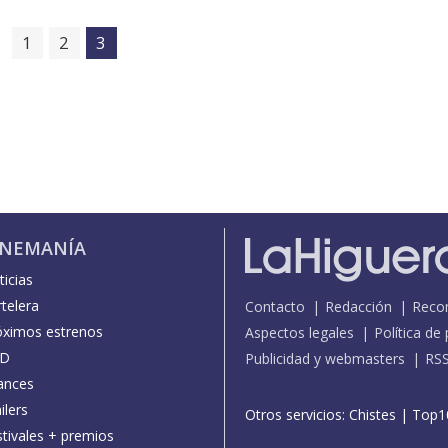
1
2
3
INEMANÍA
icias
telera
Contacto
Redacción
Reco
óximos estrenos
Aspectos legales
Política de
D
Publicidad y webmasters
RS
ances
ilers
Otros servicios:
Chistes
|
Top1
stivales + premios