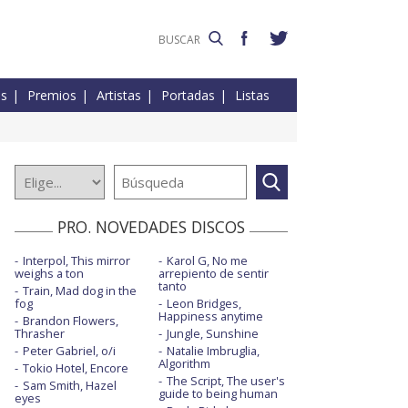
es
Premios
Artistas
Portadas
Listas
PRO. NOVEDADES DISCOS
Interpol, This mirror
Karol G, No me
weighs a ton
arrepiento de sentir
tanto
Train, Mad dog in the
fog
Leon Bridges,
Happiness anytime
Brandon Flowers,
Thrasher
Jungle, Sunshine
Peter Gabriel, o/i
Natalie Imbruglia,
Algorithm
Tokio Hotel, Encore
The Script, The user's
Sam Smith, Hazel
guide to being human
eyes