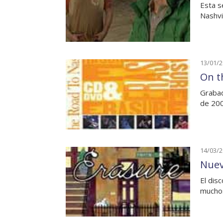
Esta s
Nashvi
13/01/
On t
Grabad
de 20
14/03/
Nuev
El dis
muchos