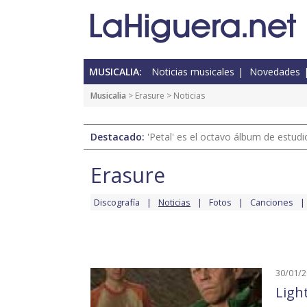
MUSICALIA:
Noticias musicales
Novedades
Musicalia
>
Erasure
> Noticias
Destacado:
'Petal' es el octavo álbum de estud
Erasure
Discografía
Noticias
Fotos
Canciones
30/01/
Ligh