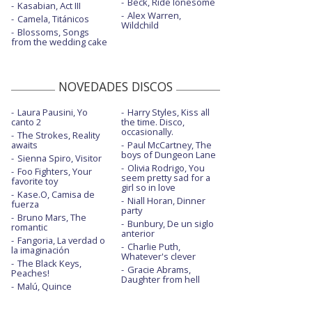
Beck, Ride lonesome
Kasabian, Act III
Alex Warren,
Camela, Titánicos
Wildchild
Blossoms, Songs
from the wedding cake
NOVEDADES DISCOS
Laura Pausini, Yo
Harry Styles, Kiss all
canto 2
the time. Disco,
occasionally.
The Strokes, Reality
awaits
Paul McCartney, The
boys of Dungeon Lane
Sienna Spiro, Visitor
Olivia Rodrigo, You
Foo Fighters, Your
seem pretty sad for a
favorite toy
girl so in love
Kase.O, Camisa de
Niall Horan, Dinner
fuerza
party
Bruno Mars, The
Bunbury, De un siglo
romantic
anterior
Fangoria, La verdad o
Charlie Puth,
la imaginación
Whatever's clever
The Black Keys,
Gracie Abrams,
Peaches!
Daughter from hell
Malú, Quince