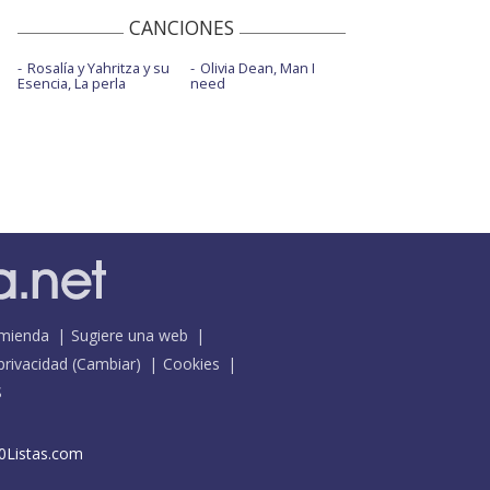
CANCIONES
Rosalía y Yahritza y su
Olivia Dean, Man I
Esencia, La perla
need
mienda
Sugiere una web
 privacidad
(
Cambiar
)
Cookies
S
0Listas.com