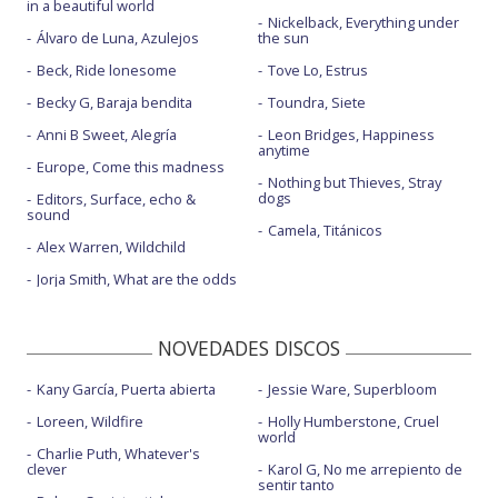
in a beautiful world
Nickelback, Everything under
Álvaro de Luna, Azulejos
the sun
Beck, Ride lonesome
Tove Lo, Estrus
Becky G, Baraja bendita
Toundra, Siete
Anni B Sweet, Alegría
Leon Bridges, Happiness
anytime
Europe, Come this madness
Nothing but Thieves, Stray
dogs
Editors, Surface, echo &
sound
Camela, Titánicos
Alex Warren, Wildchild
Jorja Smith, What are the odds
NOVEDADES DISCOS
Kany García, Puerta abierta
Jessie Ware, Superbloom
Loreen, Wildfire
Holly Humberstone, Cruel
world
Charlie Puth, Whatever's
clever
Karol G, No me arrepiento de
sentir tanto