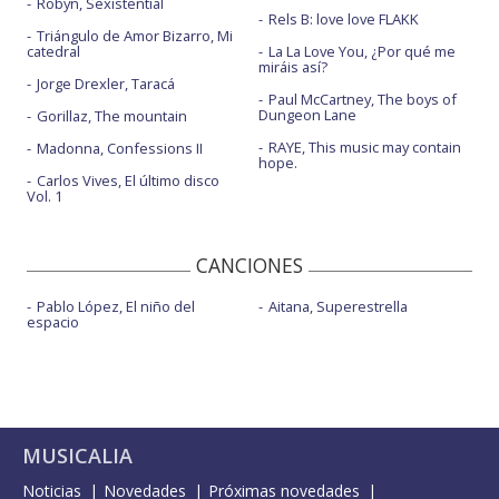
Robyn, Sexistential
Rels B: love love FLAKK
Triángulo de Amor Bizarro, Mi
catedral
La La Love You, ¿Por qué me
miráis así?
Jorge Drexler, Taracá
Paul McCartney, The boys of
Dungeon Lane
Gorillaz, The mountain
RAYE, This music may contain
Madonna, Confessions II
hope.
Carlos Vives, El último disco
Vol. 1
CANCIONES
Pablo López, El niño del
Aitana, Superestrella
espacio
MUSICALIA
Noticias
Novedades
Próximas novedades