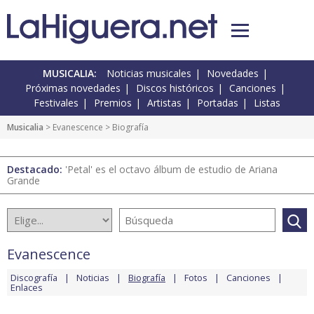
MUSICALIA:
Noticias musicales
Novedades
Próximas novedades
Discos históricos
Canciones
Festivales
Premios
Artistas
Portadas
Listas
Musicalia
>
Evanescence
> Biografía
Destacado:
'Petal' es el octavo álbum de estudio de Ariana
Grande
Evanescence
Discografía
Noticias
Biografía
Fotos
Canciones
Enlaces