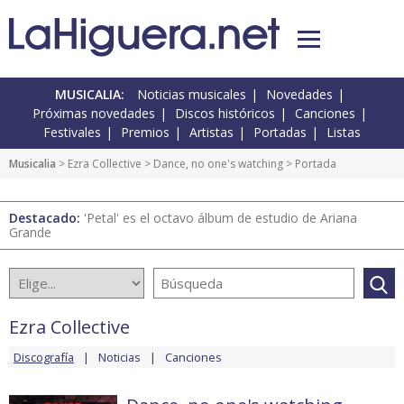
MUSICALIA:
Noticias musicales
Novedades
Próximas novedades
Discos históricos
Canciones
Festivales
Premios
Artistas
Portadas
Listas
Musicalia
>
Ezra Collective
>
Dance, no one's watching
> Portada
Destacado:
'Petal' es el octavo álbum de estudio de Ariana
Grande
Ezra Collective
Discografía
Noticias
Canciones