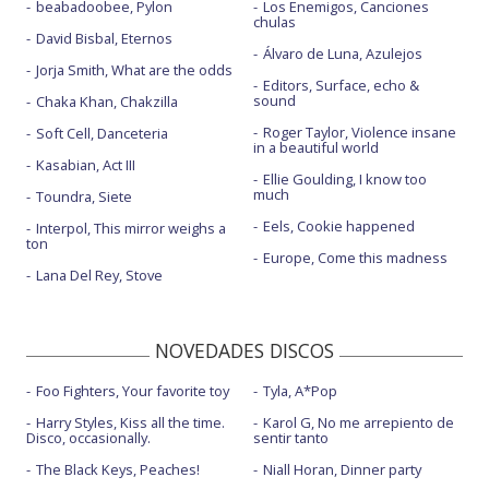
beabadoobee, Pylon
Los Enemigos, Canciones
chulas
David Bisbal, Eternos
Álvaro de Luna, Azulejos
Jorja Smith, What are the odds
Editors, Surface, echo &
sound
Chaka Khan, Chakzilla
Roger Taylor, Violence insane
Soft Cell, Danceteria
in a beautiful world
Kasabian, Act III
Ellie Goulding, I know too
much
Toundra, Siete
Eels, Cookie happened
Interpol, This mirror weighs a
ton
Europe, Come this madness
Lana Del Rey, Stove
NOVEDADES DISCOS
Foo Fighters, Your favorite toy
Tyla, A*Pop
Harry Styles, Kiss all the time.
Karol G, No me arrepiento de
Disco, occasionally.
sentir tanto
The Black Keys, Peaches!
Niall Horan, Dinner party