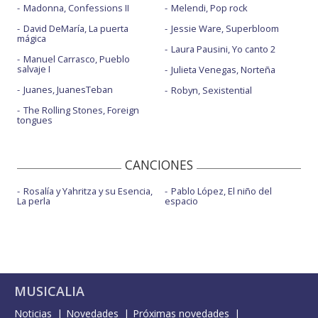
Madonna, Confessions II
Melendi, Pop rock
David DeMaría, La puerta
Jessie Ware, Superbloom
mágica
Laura Pausini, Yo canto 2
Manuel Carrasco, Pueblo
salvaje I
Julieta Venegas, Norteña
Juanes, JuanesTeban
Robyn, Sexistential
The Rolling Stones, Foreign
tongues
CANCIONES
Rosalía y Yahritza y su Esencia,
Pablo López, El niño del
La perla
espacio
MUSICALIA
Noticias
Novedades
Próximas novedades