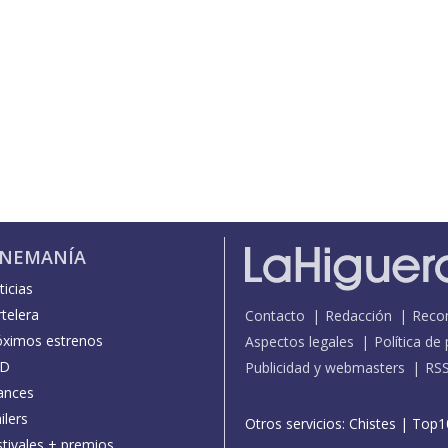
INEMANÍA
icias
telera
Contacto
Redacción
Reco
óximos estrenos
Aspectos legales
Política de
D
Publicidad y webmasters
RS
ances
ilers
Otros servicios:
Chistes
|
Top1
stivales + premios