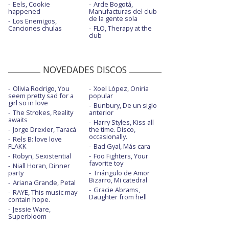
Eels, Cookie
Arde Bogotá,
happened
Manufacturas del club
de la gente sola
Los Enemigos,
Canciones chulas
FLO, Therapy at the
club
NOVEDADES DISCOS
Olivia Rodrigo, You
Xoel López, Oniria
seem pretty sad for a
popular
girl so in love
Bunbury, De un siglo
The Strokes, Reality
anterior
awaits
Harry Styles, Kiss all
Jorge Drexler, Taracá
the time. Disco,
occasionally.
Rels B: love love
FLAKK
Bad Gyal, Más cara
Robyn, Sexistential
Foo Fighters, Your
favorite toy
Niall Horan, Dinner
party
Triángulo de Amor
Bizarro, Mi catedral
Ariana Grande, Petal
Gracie Abrams,
RAYE, This music may
Daughter from hell
contain hope.
Jessie Ware,
Superbloom