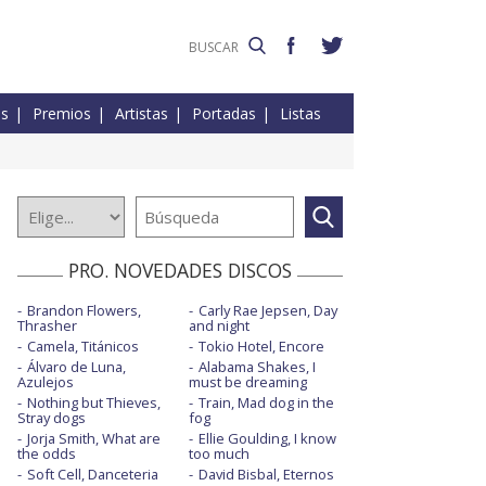
es
Premios
Artistas
Portadas
Listas
PRO. NOVEDADES DISCOS
Brandon Flowers,
Carly Rae Jepsen, Day
Thrasher
and night
Camela, Titánicos
Tokio Hotel, Encore
Álvaro de Luna,
Alabama Shakes, I
Azulejos
must be dreaming
Nothing but Thieves,
Train, Mad dog in the
Stray dogs
fog
Jorja Smith, What are
Ellie Goulding, I know
the odds
too much
Soft Cell, Danceteria
David Bisbal, Eternos