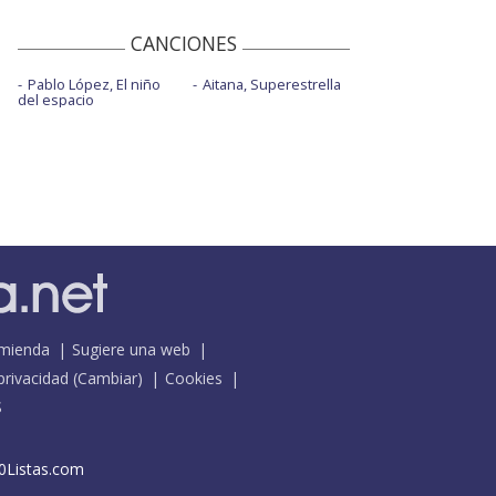
CANCIONES
Pablo López, El niño
Aitana, Superestrella
del espacio
mienda
Sugiere una web
 privacidad
(
Cambiar
)
Cookies
S
0Listas.com