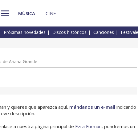
MÚSICA
CINE
Próximas novedades
Discos históricos
Canciones
Festival
io de Ariana Grande
rman y quieres que aparezca aquí,
mándanos un e-mail
indicando
reve descripción.
enlace a nuestra página principal de
Ezra Furman
, pondremos un