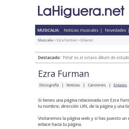
MUSICALIA:
Noticias musicales
Novedades
Musicalia
>
Ezra Furman
> Enlaces
Destacado:
'Petal' es el octavo álbum de estud
Ezra Furman
Discografía
Noticias
Canciones
Enlaces
Si tienes una página relacionada con Ezra Fu
tu nombre, dirección URL de la página y una b
Visitaremos la página web y si has puesto un 
enlace hacia tu página.