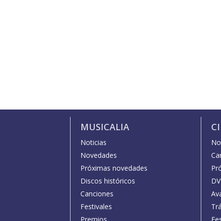
MUSICALIA
C
Noticias
Not
Novedades
Car
Próximas novedades
Pr
Discos históricos
DV
Canciones
Av
Festivales
Trá
Premios
Fe