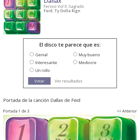
Dallax
Ferxxo Vol X: Sagrado
Feid
,
Ty Dolla $ign
El disco te parece que es:
Genial
Muy bueno
Interesante
Mediocre
Un rollo
Votar
Ver resultados
Portada de la canción Dallax de Feid
Portada 1 de 3
<< Anterior