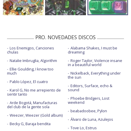
PRO. NOVEDADES DISCOS
Los Enemigos, Canciones
Alabama Shakes, I must be
chulas
dreaming
Natalie Imbruglia, Algorithm
Roger Taylor, Violence insane
in a beautiful world
Ellie Goulding, I know too
much
Nickelback, Everything under
the sun
Pablo López, El cuatro
Editors, Surface, echo &
sound
Karol G, No me arrepiento de
sentir tanto
Phoebe Bridgers, Lost
weekend
Arde Bogotá, Manufacturas
del club de la gente sola
beabadoobee, Pylon
Weezer, Weezer (Gold album)
Álvaro de Luna, Azulejos
Becky G, Baraja bendita
Tove Lo, Estrus