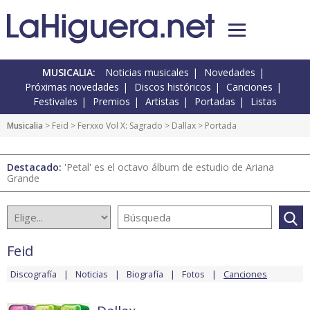
MUSICALIA:
Noticias musicales
Novedades
Próximas novedades
Discos históricos
Canciones
Festivales
Premios
Artistas
Portadas
Listas
Musicalia
>
Feid
>
Ferxxo Vol X: Sagrado
>
Dallax
> Portada
Destacado:
'Petal' es el octavo álbum de estudio de Ariana
Grande
Feid
Discografía
Noticias
Biografía
Fotos
Canciones