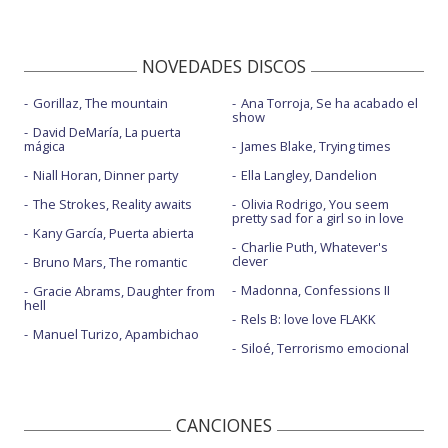
NOVEDADES DISCOS
Gorillaz, The mountain
Ana Torroja, Se ha acabado el
show
David DeMaría, La puerta
mágica
James Blake, Trying times
Niall Horan, Dinner party
Ella Langley, Dandelion
The Strokes, Reality awaits
Olivia Rodrigo, You seem
pretty sad for a girl so in love
Kany García, Puerta abierta
Charlie Puth, Whatever's
clever
Bruno Mars, The romantic
Madonna, Confessions II
Gracie Abrams, Daughter from
hell
Rels B: love love FLAKK
Manuel Turizo, Apambichao
Siloé, Terrorismo emocional
CANCIONES