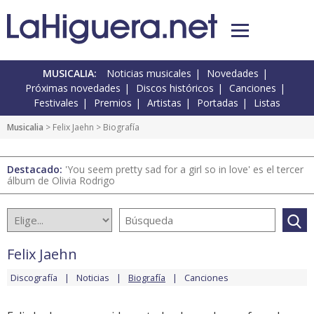
MUSICALIA:
Noticias musicales
Novedades
Próximas novedades
Discos históricos
Canciones
Festivales
Premios
Artistas
Portadas
Listas
Musicalia
>
Felix Jaehn
> Biografía
Destacado:
'You seem pretty sad for a girl so in love' es el tercer
álbum de Olivia Rodrigo
Felix Jaehn
Discografía
Noticias
Biografía
Canciones