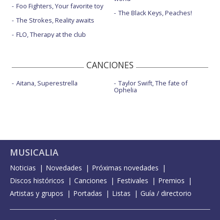
Foo Fighters, Your favorite toy
The Black Keys, Peaches!
The Strokes, Reality awaits
FLO, Therapy at the club
CANCIONES
Aitana, Superestrella
Taylor Swift, The fate of
Ophelia
MUSICALIA
Noticias
Novedades
Próximas novedades
Discos históricos
Canciones
Festivales
Premios
Artistas y grupos
Portadas
Listas
Guía / directorio