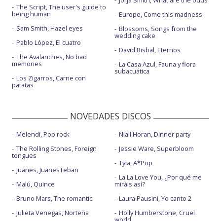
Jorja Smith, What are the odds
The Script, The user's guide to
being human
Europe, Come this madness
Sam Smith, Hazel eyes
Blossoms, Songs from the
wedding cake
Pablo López, El cuatro
David Bisbal, Eternos
The Avalanches, No bad
memories
La Casa Azul, Fauna y flora
subacuática
Los Zigarros, Carne con
patatas
NOVEDADES DISCOS
Melendi, Pop rock
Niall Horan, Dinner party
The Rolling Stones, Foreign
Jessie Ware, Superbloom
tongues
Tyla, A*Pop
Juanes, JuanesTeban
La La Love You, ¿Por qué me
Malú, Quince
miráis así?
Bruno Mars, The romantic
Laura Pausini, Yo canto 2
Julieta Venegas, Norteña
Holly Humberstone, Cruel
world