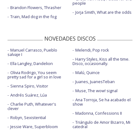
people
Brandon Flowers, Thrasher
Jorja Smith, What are the odds
Train, Mad dog in the fog
NOVEDADES DISCOS
Manuel Carrasco, Pueblo
Melendi, Pop rock
salvaje I
Harry Styles, Kiss all the time.
Ella Langley, Dandelion
Disco, occasionally.
Olivia Rodrigo, You seem
Malú, Quince
pretty sad for a girl so in love
Juanes, JuanesTeban
Sienna Spiro, Visitor
Muse, The wow! signal
Andrés Suárez, Lúa
Ana Torroja, Se ha acabado el
Charlie Puth, Whatever's
show
clever
Madonna, Confessions II
Robyn, Sexistential
Triángulo de Amor Bizarro, Mi
Jessie Ware, Superbloom
catedral