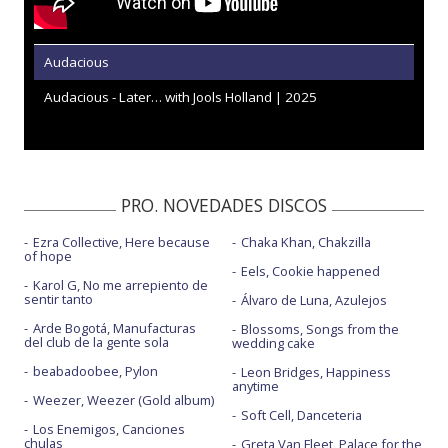
Audacious
Audacious - Later… with Jools Holland | 2025
PRO. NOVEDADES DISCOS
Ezra Collective, Here because
Chaka Khan, Chakzilla
of hope
Eels, Cookie happened
Karol G, No me arrepiento de
sentir tanto
Álvaro de Luna, Azulejos
Arde Bogotá, Manufacturas
Blossoms, Songs from the
del club de la gente sola
wedding cake
beabadoobee, Pylon
Leon Bridges, Happiness
anytime
Weezer, Weezer (Gold album)
Soft Cell, Danceteria
Los Enemigos, Canciones
chulas
Greta Van Fleet, Palace for the