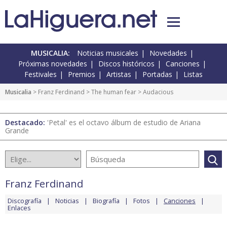
MUSICALIA:
Noticias musicales
Novedades
Próximas novedades
Discos históricos
Canciones
Festivales
Premios
Artistas
Portadas
Listas
Musicalia
>
Franz Ferdinand
>
The human fear
> Audacious
Destacado:
'Petal' es el octavo álbum de estudio de Ariana
Grande
Franz Ferdinand
Discografía
Noticias
Biografía
Fotos
Canciones
Enlaces