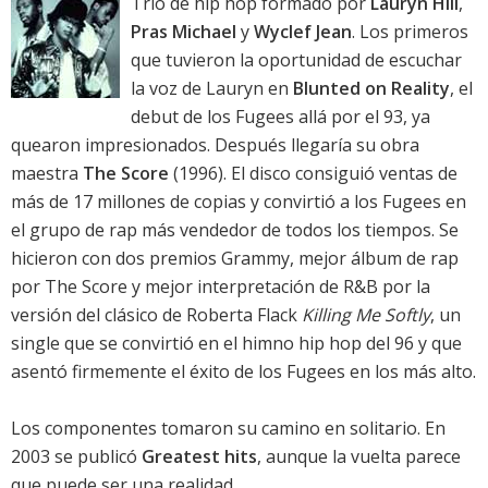
Trío de hip hop formado por
Lauryn Hill
,
Pras Michael
y
Wyclef Jean
. Los primeros
que tuvieron la oportunidad de escuchar
la voz de Lauryn en
Blunted on Reality
, el
debut de los Fugees allá por el 93, ya
quearon impresionados. Después llegaría su obra
maestra
The Score
(1996). El disco consiguió ventas de
más de 17 millones de copias y convirtió a los Fugees en
el grupo de rap más vendedor de todos los tiempos. Se
hicieron con dos premios Grammy, mejor álbum de rap
por The Score y mejor interpretación de R&B por la
versión del clásico de Roberta Flack
Killing Me Softly
, un
single que se convirtió en el himno hip hop del 96 y que
asentó firmemente el éxito de los Fugees en los más alto.
Los componentes tomaron su camino en solitario. En
2003 se publicó
Greatest hits
, aunque la vuelta parece
que puede ser una realidad.