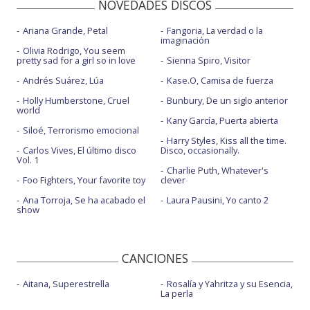
NOVEDADES DISCOS
Ariana Grande, Petal
Fangoria, La verdad o la
imaginación
Olivia Rodrigo, You seem
pretty sad for a girl so in love
Sienna Spiro, Visitor
Andrés Suárez, Lúa
Kase.O, Camisa de fuerza
Holly Humberstone, Cruel
Bunbury, De un siglo anterior
world
Kany García, Puerta abierta
Siloé, Terrorismo emocional
Harry Styles, Kiss all the time.
Carlos Vives, El último disco
Disco, occasionally.
Vol. 1
Charlie Puth, Whatever's
Foo Fighters, Your favorite toy
clever
Ana Torroja, Se ha acabado el
Laura Pausini, Yo canto 2
show
CANCIONES
Aitana, Superestrella
Rosalía y Yahritza y su Esencia,
La perla