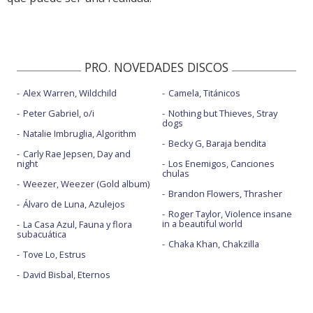
PRO. NOVEDADES DISCOS
Alex Warren, Wildchild
Camela, Titánicos
Peter Gabriel, o/i
Nothing but Thieves, Stray
dogs
Natalie Imbruglia, Algorithm
Becky G, Baraja bendita
Carly Rae Jepsen, Day and
night
Los Enemigos, Canciones
chulas
Weezer, Weezer (Gold album)
Brandon Flowers, Thrasher
Álvaro de Luna, Azulejos
Roger Taylor, Violence insane
in a beautiful world
La Casa Azul, Fauna y flora
subacuática
Chaka Khan, Chakzilla
Tove Lo, Estrus
David Bisbal, Eternos