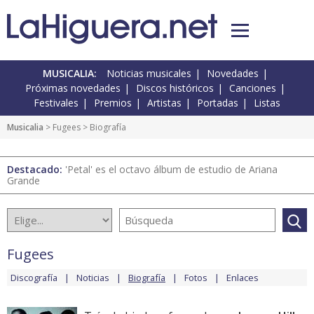
MUSICALIA:
Noticias musicales
Novedades
Próximas novedades
Discos históricos
Canciones
Festivales
Premios
Artistas
Portadas
Listas
Musicalia
>
Fugees
> Biografía
Destacado:
'Petal' es el octavo álbum de estudio de Ariana
Grande
Fugees
Discografía
Noticias
Biografía
Fotos
Enlaces