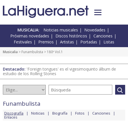
MUSICALIA:
Noticias musicales
Novedades
Próximas novedades
Discos históricos
Canciones
Festivales
Premios
Artistas
Portadas
Listas
Musicalia
>
Funambulista
> 180º Vol.1
Destacado:
'Foreign tongues' es el vigesimoquinto álbum de
estudio de los Rolling Stones
Funambulista
Discografía
Noticias
Biografía
Fotos
Canciones
Enlaces