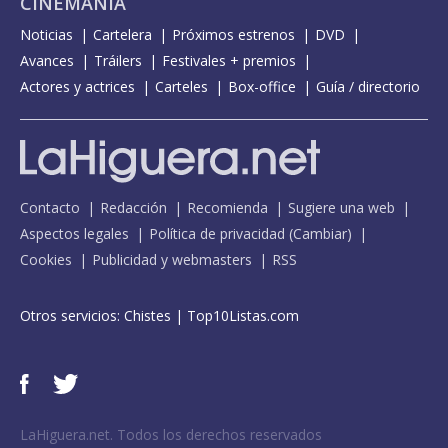
CINEMANÍA
Noticias
Cartelera
Próximos estrenos
DVD
Avances
Tráilers
Festivales + premios
Actores y actrices
Carteles
Box-office
Guía / directorio
Contacto
Redacción
Recomienda
Sugiere una web
Aspectos legales
Política de privacidad
(
Cambiar
)
Cookies
Publicidad y webmasters
RSS
Otros servicios:
Chistes
|
Top10Listas.com
LaHiguera.net. Todos los derechos reservados