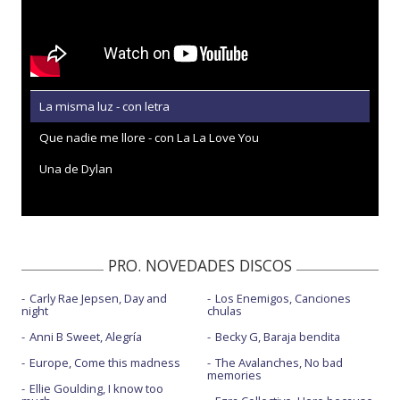
La misma luz - con letra
Que nadie me llore - con La La Love You
Una de Dylan
PRO. NOVEDADES DISCOS
Carly Rae Jepsen, Day and
Los Enemigos, Canciones
night
chulas
Anni B Sweet, Alegría
Becky G, Baraja bendita
Europe, Come this madness
The Avalanches, No bad
memories
Ellie Goulding, I know too