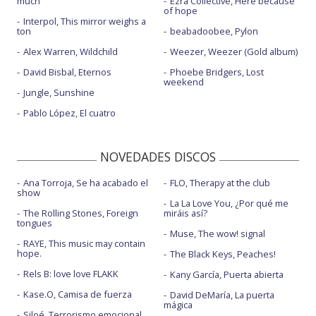
much
Ezra Collective, Here because
of hope
Interpol, This mirror weighs a
ton
beabadoobee, Pylon
Alex Warren, Wildchild
Weezer, Weezer (Gold album)
David Bisbal, Eternos
Phoebe Bridgers, Lost
weekend
Jungle, Sunshine
Pablo López, El cuatro
NOVEDADES DISCOS
Ana Torroja, Se ha acabado el
FLO, Therapy at the club
show
La La Love You, ¿Por qué me
The Rolling Stones, Foreign
miráis así?
tongues
Muse, The wow! signal
RAYE, This music may contain
hope.
The Black Keys, Peaches!
Rels B: love love FLAKK
Kany García, Puerta abierta
Kase.O, Camisa de fuerza
David DeMaría, La puerta
mágica
Siloé, Terrorismo emocional