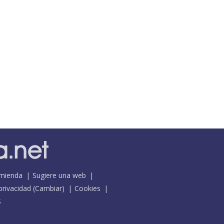
mienda
Sugiere una web
 privacidad
(
Cambiar
)
Cookies
S