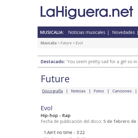
MUSICALIA:
Noticias musicales
Novedades
Musicalia
>
Future
> Evol
Destacado:
'You seem pretty sad for a girl so in
Future
Discografía
Noticias
Fotos
Canciones
Evol
Hip-hop - Rap
Fecha de publicación del disco:
5 de febrero de
1.Ain't no time - 3:22