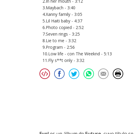
2.In her mouth - 3:12
3.Maybach - 3:40
4.Xanny family - 3:05
5.Lil Haiti baby - 4:37
6.Photo copied - 2:52
7.Seven rings - 3:25
8.Lie to me - 3:32
9.Program - 2:56
10.Low life - con The Weeknd - 5:13
11.Fly s**t only - 3:32
Evol
es un álbum de
Future
, cuyo título s