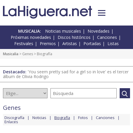
MUSICALIA:
Noticias musicales
Novedades
Próximas novedades
Discos históricos
Canciones
Festivales
Premios
Artistas
Portadas
Listas
Musicalia
>
Genes
> Biografía
Destacado:
'You seem pretty sad for a girl so in love' es el tercer
álbum de Olivia Rodrigo
Genes
Discografía
Noticias
Biografía
Fotos
Canciones
Enlaces