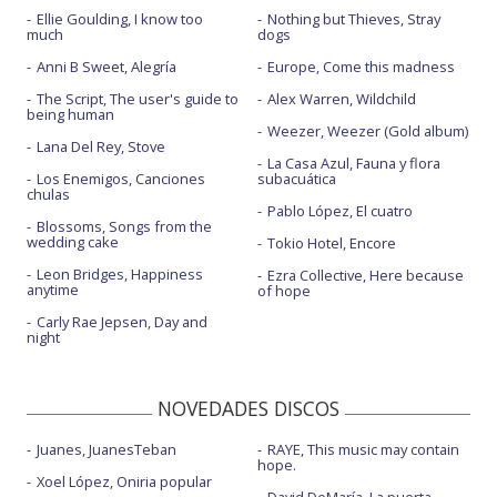
Ellie Goulding, I know too
Nothing but Thieves, Stray
much
dogs
Anni B Sweet, Alegría
Europe, Come this madness
The Script, The user's guide to
Alex Warren, Wildchild
being human
Weezer, Weezer (Gold album)
Lana Del Rey, Stove
La Casa Azul, Fauna y flora
Los Enemigos, Canciones
subacuática
chulas
Pablo López, El cuatro
Blossoms, Songs from the
wedding cake
Tokio Hotel, Encore
Leon Bridges, Happiness
Ezra Collective, Here because
anytime
of hope
Carly Rae Jepsen, Day and
night
NOVEDADES DISCOS
Juanes, JuanesTeban
RAYE, This music may contain
hope.
Xoel López, Oniria popular