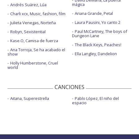
David DeMaría, La puerta
mágica
Andrés Suárez, Lúa
Ariana Grande, Petal
Charli xcx, Music, fashion, film
Laura Pausini, Yo canto 2
Julieta Venegas, Norteña
Paul McCartney, The boys of
Robyn, Sexistential
Dungeon Lane
Kase.O, Camisa de fuerza
The Black Keys, Peaches!
Ana Torroja, Se ha acabado el
Ella Langley, Dandelion
show
Holly Humberstone, Cruel
world
CANCIONES
Aitana, Superestrella
Pablo López, El niño del
espacio