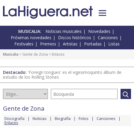
MUSICALIA:
Noticias musicales
Novedades
Próximas novedades
Discos históricos
Canciones
Festivales
Premios
Artistas
Portadas
Listas
Musicalia
>
Gente de Zona
> Enlaces
Destacado:
'Foreign tongues' es el vigesimoquinto álbum de
estudio de los Rolling Stones
Gente de Zona
Discografía
Noticias
Biografía
Fotos
Canciones
Enlaces