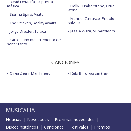
David DeMaría, La puerta
mágica
Holly Humberstone, Cruel
world
Sienna Spiro, Visitor
Manuel Carrasco, Pueblo
salvaje I
The Strokes, Reality awaits
Jessie Ware, Superbloom
Jorge Drexler, Taracá
Karol G, No me arrepiento de
sentir tanto
CANCIONES
Olivia Dean, Man I need
Rels B, Tu vas sin (fav)
MUSICALIA
Noticias
Novedades
Próximas novedades
Discos históricos
Canciones
Festivales
Premios