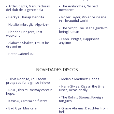
Arde Bogotá, Manufacturas
The Avalanches, No bad
del club de la gente sola
memories
Becky G, Baraja bendita
Roger Taylor, Violence insane
in a beautiful world
Natalie Imbruglia, Algorithm
The Script, The user's guide to
being human
Phoebe Bridgers, Lost
weekend
Leon Bridges, Happiness
anytime
Alabama Shakes, I must be
dreaming
Peter Gabriel, o/i
NOVEDADES DISCOS
Olivia Rodrigo, You seem
Melanie Martinez, Hades
pretty sad for a girl so in love
Harry Styles, Kiss all the time.
RAYE, This music may contain
Disco, occasionally.
hope.
The Rolling Stones, Foreign
Kase.O, Camisa de fuerza
tongues
Bad Gyal, Más cara
Gracie Abrams, Daughter from
hell