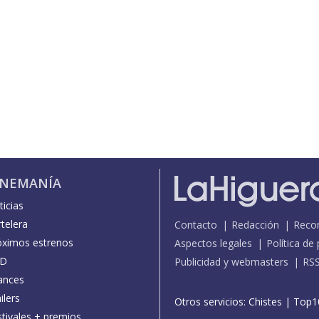
INEMANÍA
icias
telera
Contacto
Redacción
Reco
óximos estrenos
Aspectos legales
Política de
D
Publicidad y webmasters
RS
ances
ilers
Otros servicios:
Chistes
|
Top1
stivales + premios