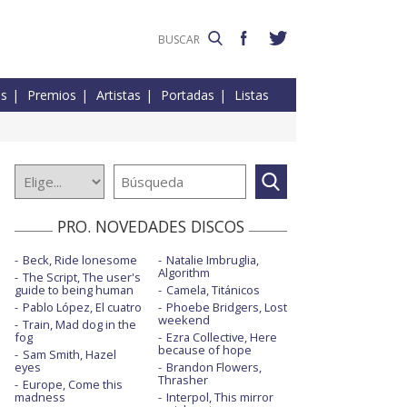
es
Premios
Artistas
Portadas
Listas
PRO. NOVEDADES DISCOS
Beck, Ride lonesome
Natalie Imbruglia,
Algorithm
The Script, The user's
guide to being human
Camela, Titánicos
Pablo López, El cuatro
Phoebe Bridgers, Lost
weekend
Train, Mad dog in the
fog
Ezra Collective, Here
because of hope
Sam Smith, Hazel
eyes
Brandon Flowers,
Thrasher
Europe, Come this
madness
Interpol, This mirror