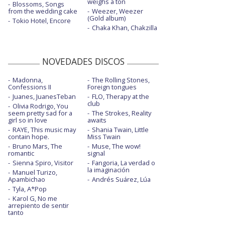
weighs a ton
Blossoms, Songs
from the wedding cake
Weezer, Weezer
(Gold album)
Tokio Hotel, Encore
Chaka Khan, Chakzilla
NOVEDADES DISCOS
Madonna,
The Rolling Stones,
Confessions II
Foreign tongues
Juanes, JuanesTeban
FLO, Therapy at the
club
Olivia Rodrigo, You
seem pretty sad for a
The Strokes, Reality
girl so in love
awaits
RAYE, This music may
Shania Twain, Little
contain hope.
Miss Twain
Bruno Mars, The
Muse, The wow!
romantic
signal
Sienna Spiro, Visitor
Fangoria, La verdad o
la imaginación
Manuel Turizo,
Apambichao
Andrés Suárez, Lúa
Tyla, A*Pop
Karol G, No me
arrepiento de sentir
tanto