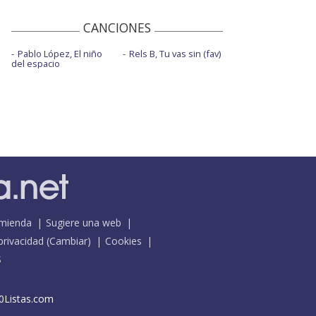
CANCIONES
Pablo López, El niño
Rels B, Tu vas sin (fav)
del espacio
mienda
Sugiere una web
 privacidad
(
Cambiar
)
Cookies
S
0Listas.com