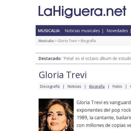
MUSICALIA:
Noticias musicales
Novedades
Musicalia
>
Gloria Trevi
> Biografía
Destacado:
'Petal' es el octavo álbum de estud
Gloria Trevi
Discografía
Noticias
Biografía
Fotos
Gloria Trevi es vanguardi
exponentes del pop rock 
1989, la cantante, bailar
con millones de copias v