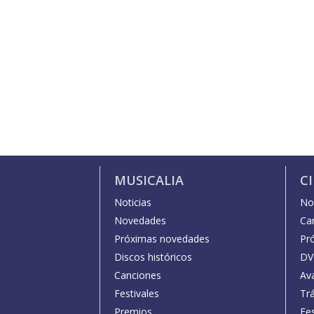
MUSICALIA
C
Noticias
Not
Novedades
Car
Próximas novedades
Pr
Discos históricos
DV
Canciones
Av
Festivales
Trá
Premios
Fe