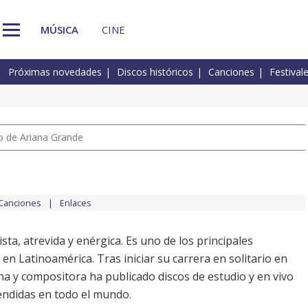
MÚSICA
CINE
Próximas novedades
Discos históricos
Canciones
Festival
io de Ariana Grande
Canciones
Enlaces
sta, atrevida y enérgica. Es uno de los principales
en Latinoamérica. Tras iniciar su carrera en solitario en
ina y compositora ha publicado discos de estudio y en vivo
endidas en todo el mundo.