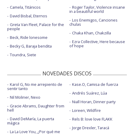
Camela, Titánicos
Roger Taylor, Violence insane
in a beautiful world
David Bisbal, Eternos
Los Enemigos, Canciones
chulas
Greta Van Fleet, Palace for the
people
Chaka Khan, Chakzilla
Beck, Ride lonesome
Ezra Collective, Here because
of hope
Becky G, Baraja bendita
Toundra, Siete
NOVEDADES DISCOS
Karol G, No me arrepiento de
Kase.O, Camisa de fuerza
sentir tanto
Andrés Suárez, Lúa
Nil Moliner, Nexo
Niall Horan, Dinner party
Gracie Abrams, Daughter from
hell
Loreen, Wildfire
David DeMaría, La puerta
Rels B: love love FLAKK
mágica
Jorge Drexler, Taracá
La La Love You, ¿Por qué me