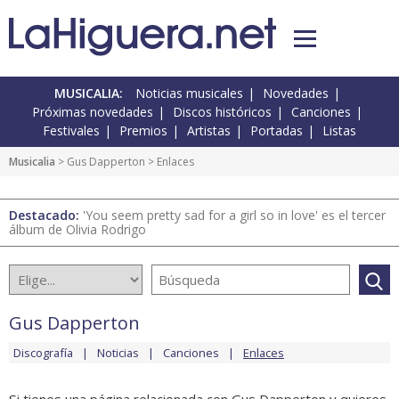
MUSICALIA:
Noticias musicales
Novedades
Próximas novedades
Discos históricos
Canciones
Festivales
Premios
Artistas
Portadas
Listas
Musicalia
>
Gus Dapperton
> Enlaces
Destacado:
'You seem pretty sad for a girl so in love' es el tercer
álbum de Olivia Rodrigo
Gus Dapperton
Discografía
Noticias
Canciones
Enlaces