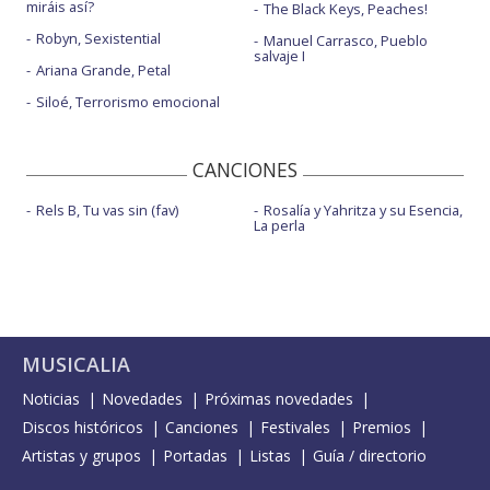
miráis así?
The Black Keys, Peaches!
Robyn, Sexistential
Manuel Carrasco, Pueblo
salvaje I
Ariana Grande, Petal
Siloé, Terrorismo emocional
CANCIONES
Rels B, Tu vas sin (fav)
Rosalía y Yahritza y su Esencia,
La perla
MUSICALIA
Noticias
Novedades
Próximas novedades
Discos históricos
Canciones
Festivales
Premios
Artistas y grupos
Portadas
Listas
Guía / directorio