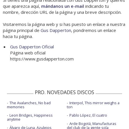
Si tienes una página relacionada con Gus Dapperton y quieres
que aparezca aquí,
mándanos un e-mail
indicando tu
nombre, dirección URL de la página y una breve descripción.
Visitaremos la página web y si has puesto un enlace a nuestra
página principal de
Gus Dapperton
, pondremos un enlace
hacia tu página.
Gus Dapperton Oficial
Página web oficial
https://www.gusdapperton.com
PRO. NOVEDADES DISCOS
The Avalanches, No bad
Interpol, This mirror weighs a
memories
ton
Leon Bridges, Happiness
Pablo López, El cuatro
anytime
Arde Bogotá, Manufacturas
Álvaro de Luna, Azulejos
del club de la gente sola