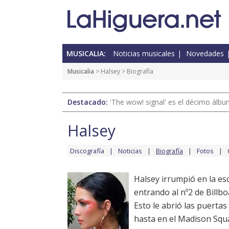
MUSICALIA:
Noticias musicales
Novedades
Musicalia
>
Halsey
> Biografía
Destacado:
'The wow! signal' es el décimo álb
Halsey
Discografía
Noticias
Biografía
Fotos
Halsey irrumpió en la e
entrando al nº2 de Billbo
Esto le abrió las puerta
hasta en el Madison Squ