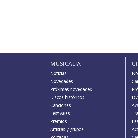
MUSICALIA
C
Noticias
Not
Novedades
Car
Próximas novedades
Pr
Discos históricos
DV
Canciones
Av
Festivales
Trá
Premios
Fe
Artistas y grupos
Act
Portadas
Car