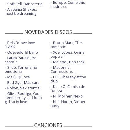
Europe, Come this
Soft Cell, Danceteria
madness
Alabama Shakes, I
must be dreaming
NOVEDADES DISCOS
Rels B: love love
Bruno Mars, The
FLAKK
romantic
Quevedo, El baifo
Xoel López, Oniria
popular
Laura Pausini, Yo
canto 2
Melendi, Pop rock
Siloé, Terrorismo
Madonna,
emocional
Confessions II
Malú, Quince
FLO, Therapy at the
club
Bad Gyal, Más cara
Kase.O, Camisa de
Robyn, Sexistential
fuerza
Olivia Rodrigo, You
Nil Moliner, Nexo
seem pretty sad for a
girl so in love
Niall Horan, Dinner
party
CANCIONES