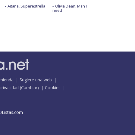
Aitana, Superestrella
Olivia Dean, Man I
need
mienda
Sugiere una web
 privacidad
(
Cambiar
)
Cookies
S
0Listas.com