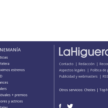
INEMANÍA
icias
telera
Contacto
Redacción
Reco
óximos estrenos
Aspectos legales
Política de
D
Publicidad y webmasters
RS
ances
ilers
Otros servicios:
Chistes
|
Top1
stivales + premios
ores y actrices
teles