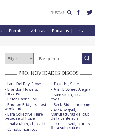
es
Premios
Artistas
Portadas
Listas
PRO. NOVEDADES DISCOS
Lana Del Rey, Stove
Toundra, Siete
Brandon Flowers,
Anni B Sweet, Alegría
Thrasher
Sam Smith, Hazel
Peter Gabriel, o/i
eyes
Phoebe Bridgers, Lost
Beck, Ride lonesome
weekend
Arde Bogotá,
Ezra Collective, Here
Manufacturas del club
because of hope
de la gente sola
Chaka Khan, Chakzilla
La Casa Azul, Fauna y
flora subacuática
Camela, Titánicos