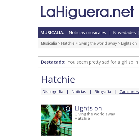
MUSICALIA:
Noticias musicales
Novedades
Musicalia
>
Hatchie
>
Giving the world away
> Lights on
Destacado:
'You seem pretty sad for a girl so in
Hatchie
Discografía
Noticias
Biografía
Canciones
Lights on
Giving the world away
Hatchie