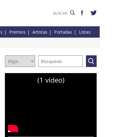
es
Premios
Artistas
Portadas
Listas
(1 vídeo)