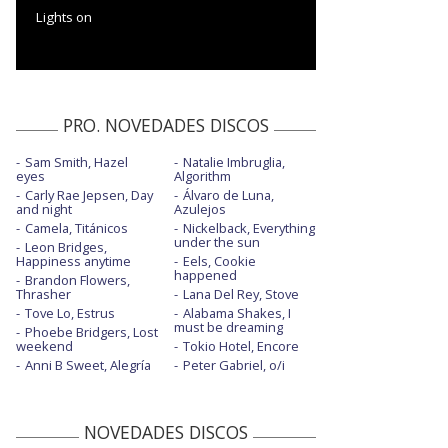
Lights on
PRO. NOVEDADES DISCOS
Sam Smith, Hazel
Natalie Imbruglia,
eyes
Algorithm
Carly Rae Jepsen, Day
Álvaro de Luna,
and night
Azulejos
Camela, Titánicos
Nickelback, Everything
under the sun
Leon Bridges,
Happiness anytime
Eels, Cookie
happened
Brandon Flowers,
Thrasher
Lana Del Rey, Stove
Tove Lo, Estrus
Alabama Shakes, I
must be dreaming
Phoebe Bridgers, Lost
weekend
Tokio Hotel, Encore
Anni B Sweet, Alegría
Peter Gabriel, o/i
NOVEDADES DISCOS