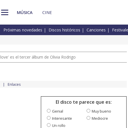
MÚSICA
CINE
Próximas novedades
Discos históricos
Canciones
Festival
 love' es el tercer álbum de Olivia Rodrigo
Enlaces
El disco te parece que es:
Genial
Muy bueno
Interesante
Mediocre
Un rollo