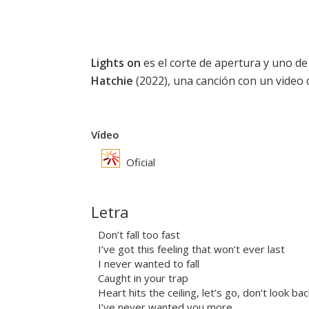
Lights on
es el corte de apertura y uno de
Hatchie
(2022), una canción con un video 
Vídeo
Oficial
Letra
Don’t fall too fast
I’ve got this feeling that won’t ever last
I never wanted to fall
Caught in your trap
Heart hits the ceiling, let’s go, don’t look bac
I’ve never wanted you more