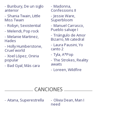
Bunbury, De un siglo
Madonna,
anterior
Confessions II
Shania Twain, Little
Jessie Ware,
Miss Twain
Superbloom
Robyn, Sexistential
Manuel Carrasco,
Pueblo salvaje I
Melendi, Pop rock
Triángulo de Amor
Melanie Martinez,
Bizarro, Mi catedral
Hades
Laura Pausini, Yo
Holly Humberstone,
canto 2
Cruel world
Tyla, A*Pop
Xoel López, Oniria
popular
The Strokes, Reality
awaits
Bad Gyal, Más cara
Loreen, Wildfire
CANCIONES
Aitana, Superestrella
Olivia Dean, Man I
need