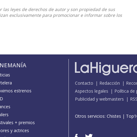
or las leyes de derechos de autor y son propiedad de sus
ilizan exclusivamente para promocionar e informar sobre los
INEMANÍA
icias
telera
Contacto
Redacción
Reco
óximos estrenos
Aspectos legales
Política de
D
Publicidad y webmasters
RS
ances
ilers
Otros servicios:
Chistes
|
Top1
stivales + premios
ores y actrices