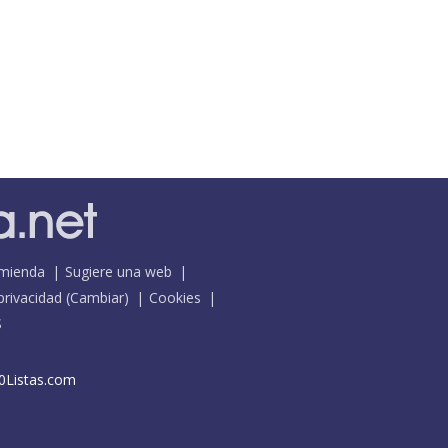
mienda
Sugiere una web
 privacidad
(
Cambiar
)
Cookies
S
0Listas.com