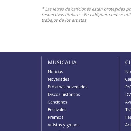
* Las letras de canciones están protegidas p
respectivos titulares. En LaHiguera.net se ut
trabajos de los artistas
MUSICALIA
C
Noticias
Not
Novedades
Car
Próximas novedades
Pr
Discos históricos
DV
Canciones
Av
Festivales
Trá
Premios
Fe
Artistas y grupos
Act