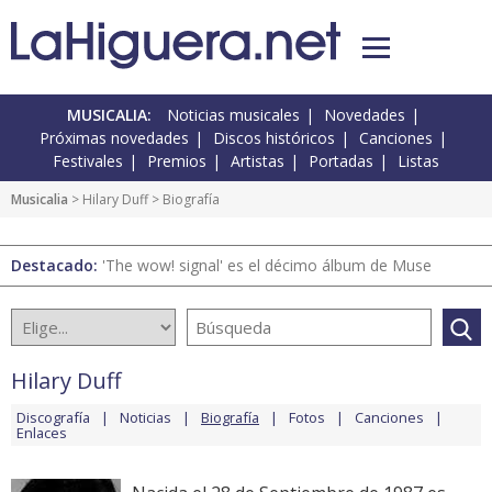
MUSICALIA:
Noticias musicales
Novedades
Próximas novedades
Discos históricos
Canciones
Festivales
Premios
Artistas
Portadas
Listas
Musicalia
>
Hilary Duff
> Biografía
Destacado:
'The wow! signal' es el décimo álbum de Muse
Hilary Duff
Discografía
Noticias
Biografía
Fotos
Canciones
Enlaces