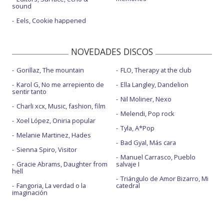
sound
Eels, Cookie happened
NOVEDADES DISCOS
Gorillaz, The mountain
FLO, Therapy at the club
Karol G, No me arrepiento de
Ella Langley, Dandelion
sentir tanto
Nil Moliner, Nexo
Charli xcx, Music, fashion, film
Melendi, Pop rock
Xoel López, Oniria popular
Tyla, A*Pop
Melanie Martinez, Hades
Bad Gyal, Más cara
Sienna Spiro, Visitor
Manuel Carrasco, Pueblo
Gracie Abrams, Daughter from
salvaje I
hell
Triángulo de Amor Bizarro, Mi
Fangoria, La verdad o la
catedral
imaginación