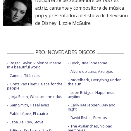
Nacida el 28 de Septiembre de 1987 es
actriz, cantante y compositora de música
pop y presentadora del show de television
de Disney, Lizzie McGuire.
PRO. NOVEDADES DISCOS
Roger Taylor, Violence insane
Beck, Ride lonesome
in a beautiful world
Álvaro de Luna, Azulejos
Camela, Titánicos
Nickelback, Everything under
Greta Van Fleet, Palace for the
the sun
people
Leon Bridges, Happiness
Jorja Smith, What are the odds
anytime
Sam Smith, Hazel eyes
Carly Rae Jepsen, Day and
night
Pablo López, El cuatro
David Bisbal, Eternos
Lana Del Rey, Stove
The Avalanches, No bad
memories
Editors, Surface, echo &