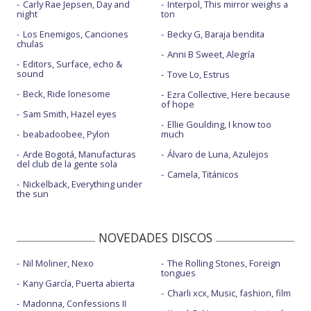
Carly Rae Jepsen, Day and
Interpol, This mirror weighs a
night
ton
Los Enemigos, Canciones
Becky G, Baraja bendita
chulas
Anni B Sweet, Alegría
Editors, Surface, echo &
sound
Tove Lo, Estrus
Beck, Ride lonesome
Ezra Collective, Here because
of hope
Sam Smith, Hazel eyes
Ellie Goulding, I know too
beabadoobee, Pylon
much
Arde Bogotá, Manufacturas
Álvaro de Luna, Azulejos
del club de la gente sola
Camela, Titánicos
Nickelback, Everything under
the sun
NOVEDADES DISCOS
Nil Moliner, Nexo
The Rolling Stones, Foreign
tongues
Kany García, Puerta abierta
Charli xcx, Music, fashion, film
Madonna, Confessions II