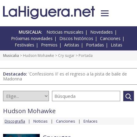
MUSICALIA:
Noticias musicales
Novedades
Próximas novedades
Discos históricos
Canciones
Festivales
Premios
Artistas
Portadas
Listas
Musicalia
>
Hudson Mohawke
>
Cry sugar
> Portada
Destacado:
'Confessions II' es el regreso a la pista de baile de
Madonna
Hudson Mohawke
Discografía
Noticias
Canciones
Enlaces