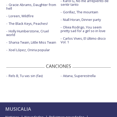
Karol G, No me arrepiento de
sentir tanto
Gracie Abrams, Daughter from
hell
Gorillaz, The mountain
Loreen, Wildfire
Niall Horan, Dinner party
The Black Keys, Peaches!
Olivia Rodrigo, You seem
pretty sad for a girl so in love
Holly Humberstone, Cruel
world
Carlos Vives, El último disco
Vol. 1
Shania Twain, Little Miss Twain
Xoel López, Oniria popular
CANCIONES
Rels B, Tu vas sin (fav)
Aitana, Superestrella
MUSICALIA