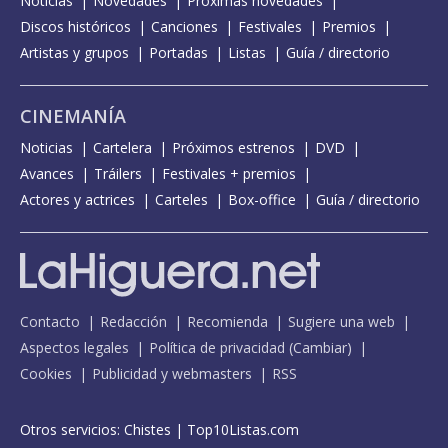
Noticias
Novedades
Próximas novedades
Discos históricos
Canciones
Festivales
Premios
Artistas y grupos
Portadas
Listas
Guía / directorio
CINEMANÍA
Noticias
Cartelera
Próximos estrenos
DVD
Avances
Tráilers
Festivales + premios
Actores y actrices
Carteles
Box-office
Guía / directorio
Contacto
Redacción
Recomienda
Sugiere una web
Aspectos legales
Política de privacidad
(
Cambiar
)
Cookies
Publicidad y webmasters
RSS
Otros servicios:
Chistes
|
Top10Listas.com