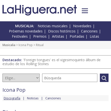
MUSICALIA:
Noticias musicales
Novedades
Próximas novedades
Discos históricos
Canciones
Festivales
Premios
Artistas
Portadas
Listas
Musicalia
>
Icona Pop
> Ritual
Destacado:
'Foreign tongues' es el vigesimoquinto álbum de
estudio de los Rolling Stones
Icona Pop
Discografía
Noticias
Canciones