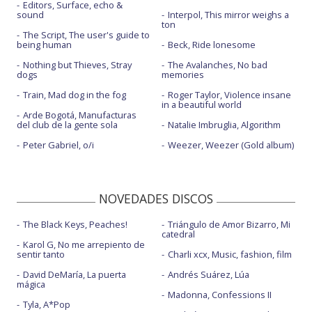
Editors, Surface, echo &
sound
Interpol, This mirror weighs a
ton
The Script, The user's guide to
being human
Beck, Ride lonesome
Nothing but Thieves, Stray
The Avalanches, No bad
dogs
memories
Train, Mad dog in the fog
Roger Taylor, Violence insane
in a beautiful world
Arde Bogotá, Manufacturas
del club de la gente sola
Natalie Imbruglia, Algorithm
Peter Gabriel, o/i
Weezer, Weezer (Gold album)
NOVEDADES DISCOS
The Black Keys, Peaches!
Triángulo de Amor Bizarro, Mi
catedral
Karol G, No me arrepiento de
sentir tanto
Charli xcx, Music, fashion, film
David DeMaría, La puerta
Andrés Suárez, Lúa
mágica
Madonna, Confessions II
Tyla, A*Pop