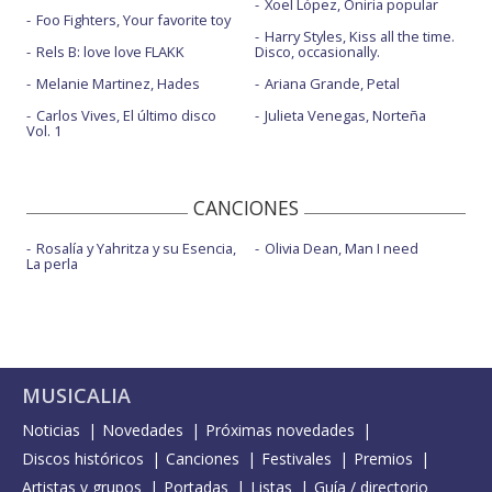
Xoel López, Oniria popular
Foo Fighters, Your favorite toy
Harry Styles, Kiss all the time.
Rels B: love love FLAKK
Disco, occasionally.
Melanie Martinez, Hades
Ariana Grande, Petal
Carlos Vives, El último disco
Julieta Venegas, Norteña
Vol. 1
CANCIONES
Rosalía y Yahritza y su Esencia,
Olivia Dean, Man I need
La perla
MUSICALIA
Noticias
Novedades
Próximas novedades
Discos históricos
Canciones
Festivales
Premios
Artistas y grupos
Portadas
Listas
Guía / directorio