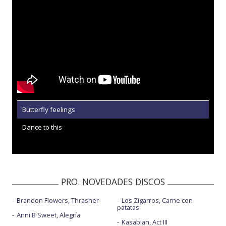
Butterfly feelings
Dance to this
PRO. NOVEDADES DISCOS
Brandon Flowers, Thrasher
Los Zigarros, Carne con
patatas
Anni B Sweet, Alegría
Kasabian, Act III