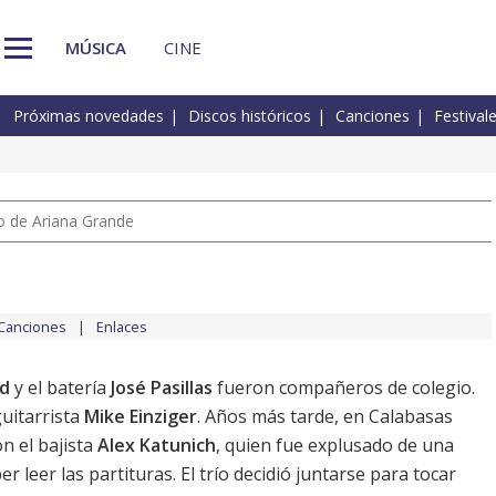
MÚSICA
CINE
Próximas novedades
Discos históricos
Canciones
Festival
io de Ariana Grande
Canciones
Enlaces
d
y el batería
José Pasillas
fueron compañeros de colegio.
guitarrista
Mike Einziger
. Años más tarde, en Calabasas
n el bajista
Alex Katunich
, quien fue explusado de una
r leer las partituras. El trío decidió juntarse para tocar