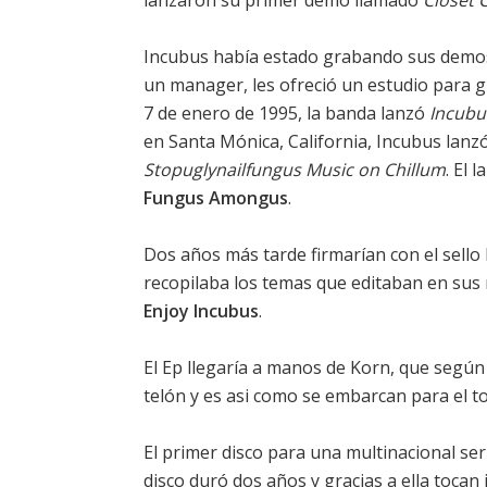
lanzaron su primer demo llamado
Closet C
Incubus había estado grabando sus demo
un manager, les ofreció un estudio para g
7 de enero de 1995, la banda lanzó
Incubu
en Santa Mónica, California, Incubus lanz
Stopuglynailfungus Music on Chillum
. El 
Fungus Amongus
.
Dos años más tarde firmarían con el sello
recopilaba los temas que editaban en sus m
Enjoy Incubus
.
El Ep llegaría a manos de Korn, que según
telón y es asi como se embarcan para el t
El primer disco para una multinacional se
disco duró dos años y gracias a ella tocan