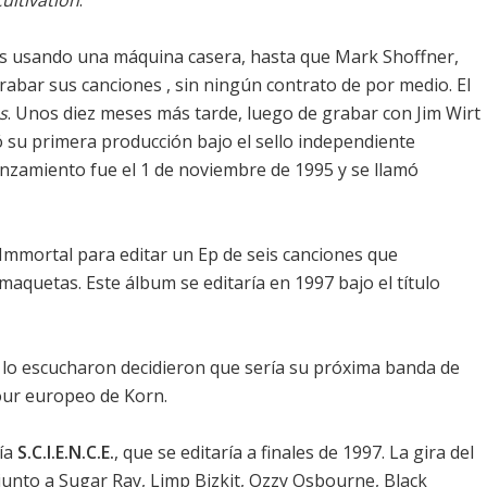
ultivation
.
s usando una máquina casera, hasta que Mark Shoffner,
rabar sus canciones , sin ningún contrato de por medio. El
s
. Unos diez meses más tarde, luego de grabar con Jim Wirt
ó su primera producción bajo el sello independiente
lanzamiento fue el 1 de noviembre de 1995 y se llamó
 Immortal para editar un Ep de seis canciones que
aquetas. Este álbum se editaría en 1997 bajo el título
 lo escucharon decidieron que sería su próxima banda de
our europeo de Korn.
ría
S.C.I.E.N.C.E.
, que se editaría a finales de 1997. La gira del
 junto a Sugar Ray, Limp Bizkit, Ozzy Osbourne, Black