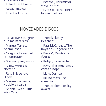
Interpol, This mirror
Tokio Hotel, Encore
weighs a ton
Kasabian, Act III
Ezra Collective, Here
Tove Lo, Estrus
because of hope
NOVEDADES DISCOS
La La Love You, ¿Por
The Black Keys,
qué me miráis así?
Peaches!
Manuel Turizo,
Paul McCartney, The
Apambichao
boys of Dungeon Lane
Fangoria, La verdad o
Kase.O, Camisa de
la imaginación
fuerza
Sienna Spiro, Visitor
Robyn, Sexistential
Julieta Venegas,
RAYE, This music may
Norteña
contain hope.
Rels B: love love
Malú, Quince
FLAKK
Bruno Mars, The
Manuel Carrasco,
romantic
Pueblo salvaje I
The Strokes, Reality
Shania Twain, Little
awaits
Miss Twain