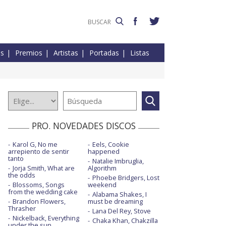
es
Premios
Artistas
Portadas
Listas
PRO. NOVEDADES DISCOS
Karol G, No me
Eels, Cookie
arrepiento de sentir
happened
tanto
Natalie Imbruglia,
Jorja Smith, What are
Algorithm
the odds
Phoebe Bridgers, Lost
Blossoms, Songs
weekend
from the wedding cake
Alabama Shakes, I
Brandon Flowers,
must be dreaming
Thrasher
Lana Del Rey, Stove
Nickelback, Everything
Chaka Khan, Chakzilla
under the sun