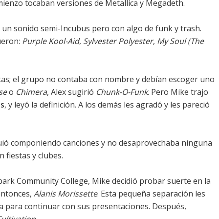
omienzo tocaban versiones de Metallica y Megadeth.
a un sonido semi-Incubus pero con algo de funk y trash.
ueron:
Purple Kool-Aid
,
Sylvester Polyester
,
My Soul (The
stas; el grupo no contaba con nombre y debían escoger uno
se
o
Chimera
, Alex sugirió
Chunk-O-Funk
. Pero Mike trajo
us
, y leyó la definición. A los demás les agradó y les pareció
iguió componiendo canciones y no desaprovechaba ninguna
 fiestas y clubes.
park Community College, Mike decidió probar suerte en la
entonces,
Alanis Morissette
. Esta pequeña separación les
za para continuar con sus presentaciones. Después,