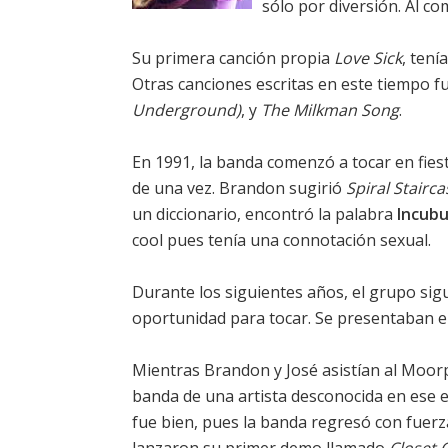
sólo por diversión. Al c
Su primera canción propia
Love Sick
, tení
Otras canciones escritas en este tiempo f
Underground)
, y
The Milkman Song
.
En 1991, la banda comenzó a tocar en fie
de una vez. Brandon sugirió
Spiral Stairca
un diccionario, encontró la palabra
Incub
cool pues tenía una connotación sexual.
Durante los siguientes años, el grupo s
oportunidad para tocar. Se presentaban en
Mientras Brandon y José asistían al Moor
banda de una artista desconocida en ese 
fue bien, pues la banda regresó con fuer