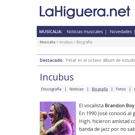
MUSICALIA:
Noticias musicales
Novedades
Musicalia
>
Incubus
> Biografía
Destacado:
'Petal' es el octavo álbum de estud
Incubus
Discografía
Noticias
Biografía
Fotos
El vocalista
Brandon Boy
En 1990 José conoció al 
High, hicieron amistad co
banda de jazz por no sabe