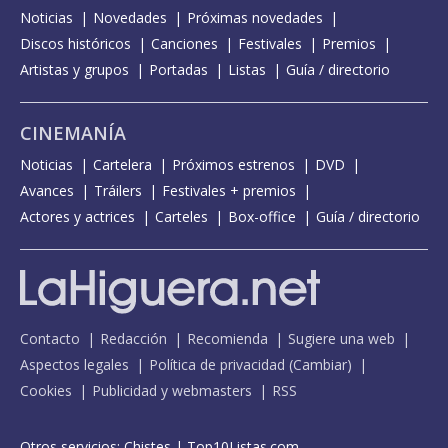
Noticias
Novedades
Próximas novedades
Discos históricos
Canciones
Festivales
Premios
Artistas y grupos
Portadas
Listas
Guía / directorio
CINEMANÍA
Noticias
Cartelera
Próximos estrenos
DVD
Avances
Tráilers
Festivales + premios
Actores y actrices
Carteles
Box-office
Guía / directorio
Contacto
Redacción
Recomienda
Sugiere una web
Aspectos legales
Política de privacidad
(
Cambiar
)
Cookies
Publicidad y webmasters
RSS
Otros servicios:
Chistes
|
Top10Listas.com