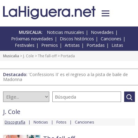
MUSICALIA:
Noticias musicales
Novedades
Próximas novedades
Discos históricos
Canciones
Festivales
Premios
Artistas
Portadas
Listas
Musicalia
>
J. Cole
>
The fall-off
> Portada
Destacado:
'Confessions II' es el regreso a la pista de baile de
Madonna
J. Cole
Discografía
Noticias
Fotos
Canciones