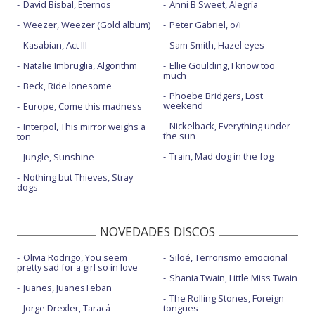
David Bisbal, Eternos
Anni B Sweet, Alegría
Weezer, Weezer (Gold album)
Peter Gabriel, o/i
Kasabian, Act III
Sam Smith, Hazel eyes
Natalie Imbruglia, Algorithm
Ellie Goulding, I know too
much
Beck, Ride lonesome
Phoebe Bridgers, Lost
weekend
Europe, Come this madness
Nickelback, Everything under
Interpol, This mirror weighs a
the sun
ton
Train, Mad dog in the fog
Jungle, Sunshine
Nothing but Thieves, Stray
dogs
NOVEDADES DISCOS
Olivia Rodrigo, You seem
Siloé, Terrorismo emocional
pretty sad for a girl so in love
Shania Twain, Little Miss Twain
Juanes, JuanesTeban
The Rolling Stones, Foreign
Jorge Drexler, Taracá
tongues