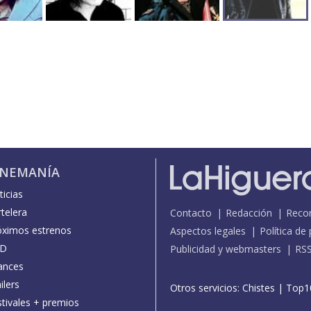
INEMANÍA
icias
telera
Contacto
Redacción
Reco
óximos estrenos
Aspectos legales
Política de
D
Publicidad y webmasters
RS
ances
ilers
Otros servicios:
Chistes
|
Top1
stivales + premios