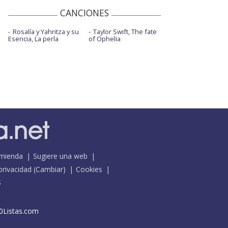
CANCIONES
Rosalía y Yahritza y su
Taylor Swift, The fate
Esencia, La perla
of Ophelia
mienda
Sugiere una web
 privacidad
(
Cambiar
)
Cookies
S
0Listas.com