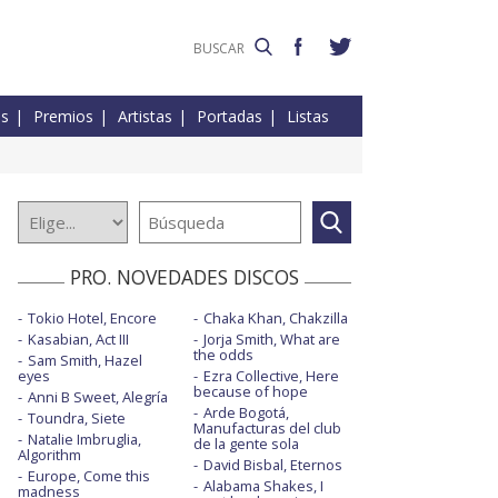
es
Premios
Artistas
Portadas
Listas
PRO. NOVEDADES DISCOS
Tokio Hotel, Encore
Chaka Khan, Chakzilla
Kasabian, Act III
Jorja Smith, What are
the odds
Sam Smith, Hazel
eyes
Ezra Collective, Here
because of hope
Anni B Sweet, Alegría
Arde Bogotá,
Toundra, Siete
Manufacturas del club
Natalie Imbruglia,
de la gente sola
Algorithm
David Bisbal, Eternos
Europe, Come this
Alabama Shakes, I
madness