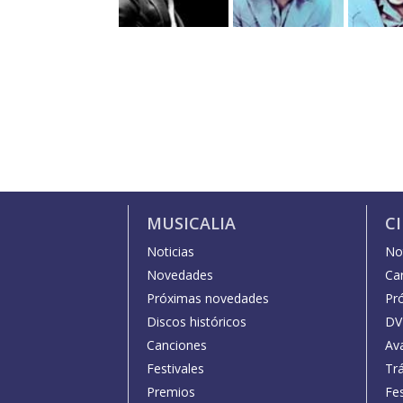
MUSICALIA
C
Noticias
Not
Novedades
Car
Próximas novedades
Pr
Discos históricos
DV
Canciones
Av
Festivales
Trá
Premios
Fe