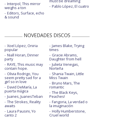
must be dreaming
Interpol, This mirror
Pablo López, El cuatro
weighs a ton
Editors, Surface, echo
& sound
NOVEDADES DISCOS
Xoel López, Oniria
James Blake, Trying
popular
times
Niall Horan, Dinner
Gracie Abrams,
party
Daughter from hell
RAYE, This music may
Julieta Venegas,
contain hope.
Norteña
Olivia Rodrigo, You
Shania Twain, Little
seem pretty sad for a
Miss Twain
girl so in love
Bruno Mars, The
David DeMaría, La
romantic
puerta mágica
The Black Keys,
Juanes, JuanesTeban
Peaches!
The Strokes, Reality
Fangoria, La verdad o
awaits
la imaginación
Laura Pausini, Yo
Holly Humberstone,
canto 2
Cruel world