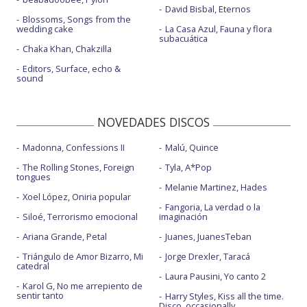
David Bisbal, Eternos
Blossoms, Songs from the
wedding cake
La Casa Azul, Fauna y flora
subacuática
Chaka Khan, Chakzilla
Editors, Surface, echo &
sound
NOVEDADES DISCOS
Madonna, Confessions II
Malú, Quince
The Rolling Stones, Foreign
Tyla, A*Pop
tongues
Melanie Martinez, Hades
Xoel López, Oniria popular
Fangoria, La verdad o la
Siloé, Terrorismo emocional
imaginación
Ariana Grande, Petal
Juanes, JuanesTeban
Triángulo de Amor Bizarro, Mi
Jorge Drexler, Taracá
catedral
Laura Pausini, Yo canto 2
Karol G, No me arrepiento de
sentir tanto
Harry Styles, Kiss all the time.
Disco, occasionally.