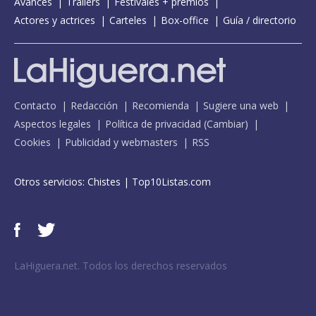
Avances
Tráilers
Festivales + premios
Actores y actrices
Carteles
Box-office
Guía / directorio
Contacto
Redacción
Recomienda
Sugiere una web
Aspectos legales
Política de privacidad
(
Cambiar
)
Cookies
Publicidad y webmasters
RSS
Otros servicios:
Chistes
|
Top10Listas.com
LaHiguera.net. Todos los derechos reservados