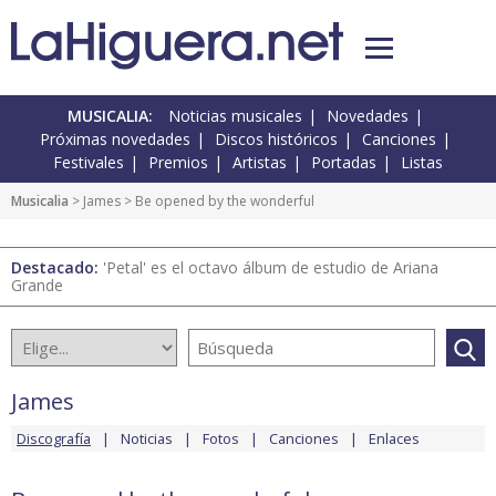
MUSICALIA:
Noticias musicales
Novedades
Próximas novedades
Discos históricos
Canciones
Festivales
Premios
Artistas
Portadas
Listas
Musicalia
>
James
> Be opened by the wonderful
Destacado:
'Petal' es el octavo álbum de estudio de Ariana
Grande
James
Discografía
Noticias
Fotos
Canciones
Enlaces