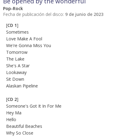
Be opened by the wonderful
Pop-Rock
Fecha de publicación del disco:
9 de junio de 2023
[
CD 1
]
Sometimes
Love Make A Fool
We're Gonna Miss You
Tomorrow
The Lake
She's A Star
Lookaway
Sit Down
Alaskan Pipeline
[
CD 2
]
Someone's Got It In For Me
Hey Ma
Hello
Beautiful Beaches
Why So Close