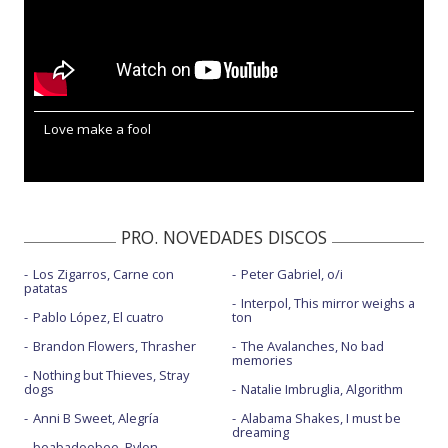
Love make a fool
PRO. NOVEDADES DISCOS
Los Zigarros, Carne con
Peter Gabriel, o/i
patatas
Interpol, This mirror weighs a
Pablo López, El cuatro
ton
Brandon Flowers, Thrasher
The Avalanches, No bad
memories
Nothing but Thieves, Stray
dogs
Natalie Imbruglia, Algorithm
Anni B Sweet, Alegría
Alabama Shakes, I must be
dreaming
beabadoobee, Pylon