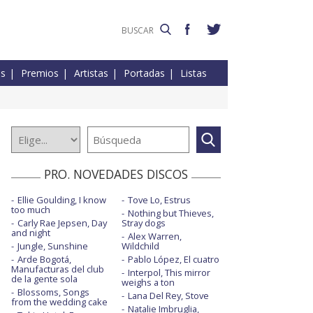
es
Premios
Artistas
Portadas
Listas
PRO. NOVEDADES DISCOS
Ellie Goulding, I know
Tove Lo, Estrus
too much
Nothing but Thieves,
Carly Rae Jepsen, Day
Stray dogs
and night
Alex Warren,
Jungle, Sunshine
Wildchild
Arde Bogotá,
Pablo López, El cuatro
Manufacturas del club
Interpol, This mirror
de la gente sola
weighs a ton
Blossoms, Songs
Lana Del Rey, Stove
from the wedding cake
Natalie Imbruglia,