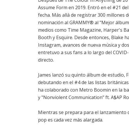
Después de The Colour In Anything de 2016
Assume Form en 2019. Entró en el #21 del 
fecha. Más allá de registrar 300 millone
nominación al GRAMMY® al "Mejor álbum al
medios como Time Magazine, Harper's Baz
Booth y Esquire. Desde entonces, Blake ha
Instagram, avances de nueva música y dos E
entretuvo a sus fans a lo largo del COVID-
directo.
James lanzó su quinto álbum de estudio, 
debutando en el #4 de las listas británicas
ha colaborado con Metro Boomin en la ba
y "Nonviolent Communication" ft. A$AP Ro
Mientras se prepara para el lanzamiento 
pop es cada vez más alargada.