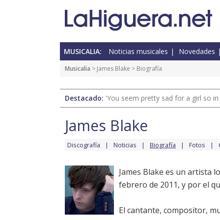
MUSICALIA:
Noticias musicales
Novedades
Musicalia
>
James Blake
> Biografía
Destacado:
'You seem pretty sad for a girl so in
James Blake
Discografía
Noticias
Biografía
Fotos
James Blake es un artista 
febrero de 2011, y por el q
El cantante, compositor, mu