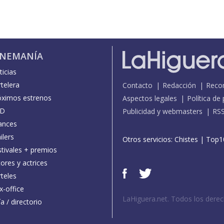
INEMANÍA
icias
telera
Contacto
Redacción
Reco
óximos estrenos
Aspectos legales
Política de
D
Publicidad y webmasters
RS
ances
ilers
Otros servicios:
Chistes
|
Top1
stivales + premios
ores y actrices
teles
x-office
LaHiguera.net. Todos los dere
a / directorio