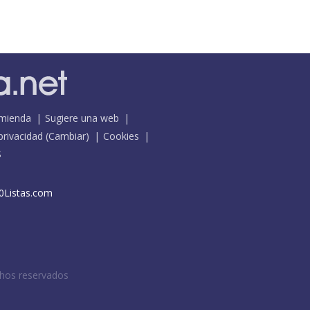
mienda
Sugiere una web
 privacidad
(
Cambiar
)
Cookies
S
0Listas.com
chos reservados