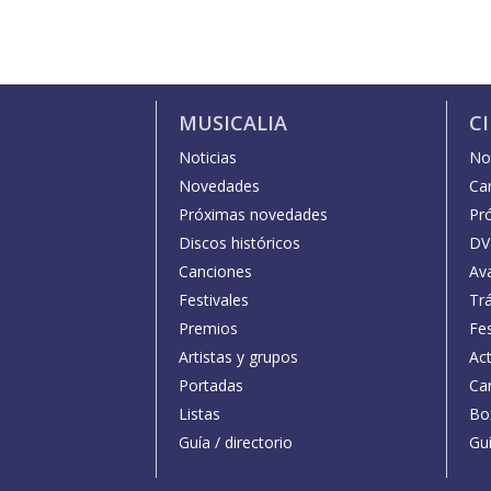
MUSICALIA
C
Noticias
Not
Novedades
Car
Próximas novedades
Pr
Discos históricos
DV
Canciones
Av
Festivales
Trá
Premios
Fe
Artistas y grupos
Act
Portadas
Car
Listas
Bo
Guía / directorio
Guí