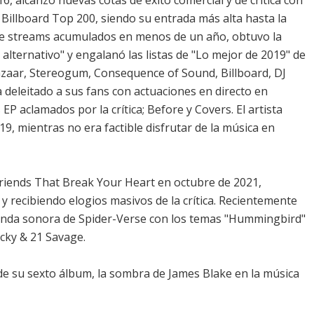
, alcanzó nuevas cotas de éxito comercial y de crítica con
Billboard Top 200, siendo su entrada más alta hasta la
s de streams acumulados en menos de un año, obtuvo la
ternativo" y engalanó las listas de "Lo mejor de 2019" de
aar, Stereogum, Consequence of Sound, Billboard, DJ
 deleitado a sus fans con actuaciones en directo en
P aclamados por la crítica; Before y Covers. El artista
19, mientras no era factible disfrutar de la música en
Friends That Break Your Heart en octubre de 2021,
 y recibiendo elogios masivos de la crítica. Recientemente
nda sonora de Spider-Verse con los temas "Hummingbird"
cky & 21 Savage.
de su sexto álbum, la sombra de James Blake en la música