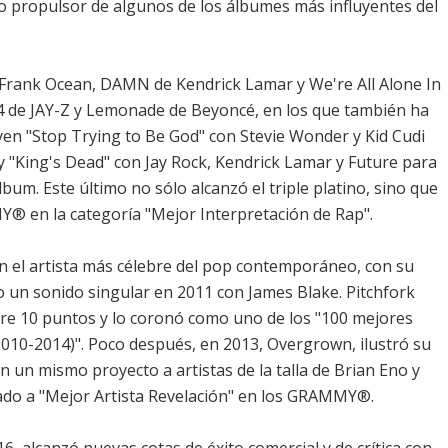
 propulsor de algunos de los álbumes más influyentes del
Frank Ocean, DAMN de Kendrick Lamar y We're All Alone In
4 de JAY-Z y Lemonade de Beyoncé, en los que también ha
yen "Stop Trying to Be God" con Stevie Wonder y Kid Cudi
 "King's Dead" con Jay Rock, Kendrick Lamar y Future para
bum. Este último no sólo alcanzó el triple platino, sino que
Y® en la categoría "Mejor Interpretación de Rap".
n el artista más célebre del pop contemporáneo, con su
jo un sonido singular en 2011 con James Blake. Pitchfork
sobre 10 puntos y lo coronó como uno de los "100 mejores
010-2014)". Poco después, en 2013, Overgrown, ilustró su
 un mismo proyecto a artistas de la talla de Brian Eno y
nado a "Mejor Artista Revelación" en los GRAMMY®.