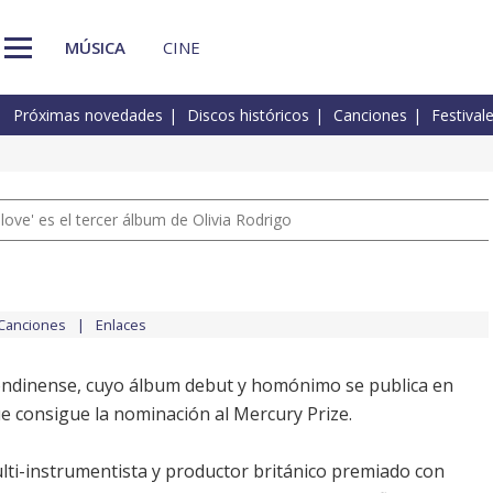
MÚSICA
CINE
Próximas novedades
Discos históricos
Canciones
Festival
 love' es el tercer álbum de Olivia Rodrigo
Canciones
Enlaces
londinense, cuyo álbum debut y homónimo se publica en
ue consigue la nominación al Mercury Prize.
lti-instrumentista y productor británico premiado con