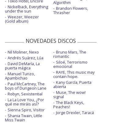
Tokio Hotel, Encore
Algorithm
Nickelback, Everything
Brandon Flowers,
under the sun
Thrasher
Weezer, Weezer
(Gold album)
NOVEDADES DISCOS
Nil Moliner, Nexo
Bruno Mars, The
romantic
Andrés Suárez, Lúa
Siloé, Terrorismo
David DeMaría, La
emocional
puerta mágica
RAYE, This music may
Manuel Turizo,
contain hope.
Apambichao
Kany García, Puerta
Paul McCartney, The
abierta
boys of Dungeon Lane
Muse, The wow!
Robyn, Sexistential
signal
La La Love You, ¿Por
The Black Keys,
qué me miráis así?
Peaches!
Sienna Spiro, Visitor
Jorge Drexler, Taracá
Shania Twain, Little
Miss Twain