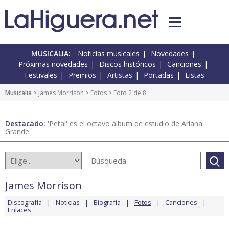
MUSICALIA:
Noticias musicales
Novedades
Próximas novedades
Discos históricos
Canciones
Festivales
Premios
Artistas
Portadas
Listas
Musicalia
>
James Morrison
>
Fotos
> Foto 2 de 8
Destacado:
'Petal' es el octavo álbum de estudio de Ariana
Grande
James Morrison
Discografía
Noticias
Biografía
Fotos
Canciones
Enlaces