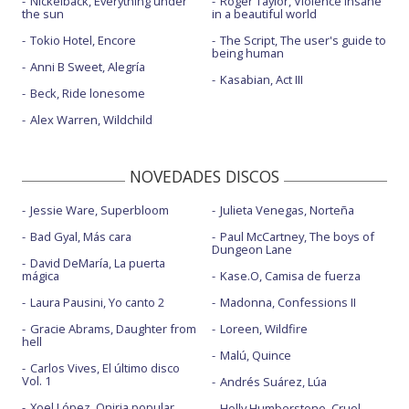
Nickelback, Everything under
Roger Taylor, Violence insane
the sun
in a beautiful world
Tokio Hotel, Encore
The Script, The user's guide to
being human
Anni B Sweet, Alegría
Kasabian, Act III
Beck, Ride lonesome
Alex Warren, Wildchild
NOVEDADES DISCOS
Jessie Ware, Superbloom
Julieta Venegas, Norteña
Bad Gyal, Más cara
Paul McCartney, The boys of
Dungeon Lane
David DeMaría, La puerta
mágica
Kase.O, Camisa de fuerza
Laura Pausini, Yo canto 2
Madonna, Confessions II
Gracie Abrams, Daughter from
Loreen, Wildfire
hell
Malú, Quince
Carlos Vives, El último disco
Vol. 1
Andrés Suárez, Lúa
Xoel López, Oniria popular
Holly Humberstone, Cruel