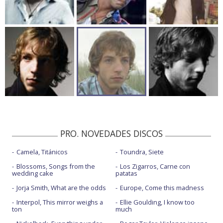
PRO. NOVEDADES DISCOS
Camela, Titánicos
Toundra, Siete
Blossoms, Songs from the
Los Zigarros, Carne con
wedding cake
patatas
Jorja Smith, What are the odds
Europe, Come this madness
Interpol, This mirror weighs a
Ellie Goulding, I know too
ton
much