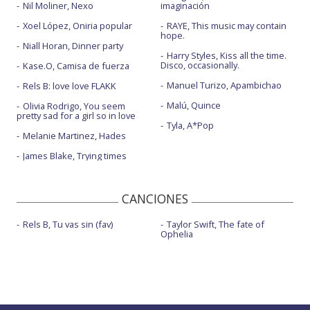
Nil Moliner, Nexo
imaginación
Xoel López, Oniria popular
RAYE, This music may contain
hope.
Niall Horan, Dinner party
Harry Styles, Kiss all the time.
Disco, occasionally.
Kase.O, Camisa de fuerza
Manuel Turizo, Apambichao
Rels B: love love FLAKK
Malú, Quince
Olivia Rodrigo, You seem
pretty sad for a girl so in love
Tyla, A*Pop
Melanie Martinez, Hades
James Blake, Trying times
CANCIONES
Rels B, Tu vas sin (fav)
Taylor Swift, The fate of
Ophelia