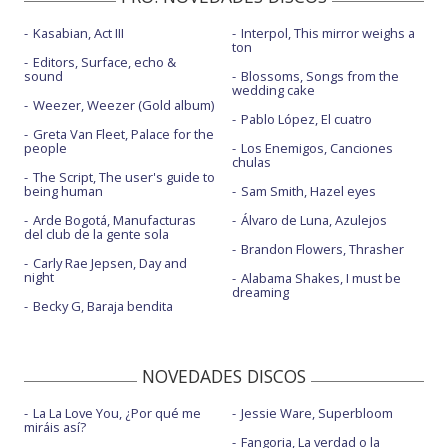
Kasabian, Act III
Interpol, This mirror weighs a
ton
Editors, Surface, echo &
sound
Blossoms, Songs from the
wedding cake
Weezer, Weezer (Gold album)
Pablo López, El cuatro
Greta Van Fleet, Palace for the
people
Los Enemigos, Canciones
chulas
The Script, The user's guide to
being human
Sam Smith, Hazel eyes
Arde Bogotá, Manufacturas
Álvaro de Luna, Azulejos
del club de la gente sola
Brandon Flowers, Thrasher
Carly Rae Jepsen, Day and
night
Alabama Shakes, I must be
dreaming
Becky G, Baraja bendita
NOVEDADES DISCOS
La La Love You, ¿Por qué me
Jessie Ware, Superbloom
miráis así?
Fangoria, La verdad o la