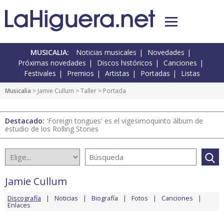
MUSICALIA:
Noticias musicales
Novedades
Próximas novedades
Discos históricos
Canciones
Festivales
Premios
Artistas
Portadas
Listas
Musicalia
>
Jamie Cullum
>
Taller
> Portada
Destacado:
'Foreign tongues' es el vigesimoquinto álbum de
estudio de los Rolling Stones
Jamie Cullum
Discografía
Noticias
Biografía
Fotos
Canciones
Enlaces