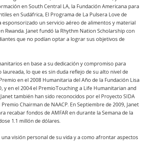
rmación en South Central LA, la Fundación Americana para
antiles en Sudáfrica, El Programa de La Pulsera Love de
 esponsorizado un servicio aéreo de alimentos y material
 en Rwanda. Janet fundó la Rhythm Nation Scholarship con
antes que no podían optar a lograr sus objetivos de
anitarios en base a su dedicación y compromiso para
laureada, lo que es sin duda reflejo de su alto nivel de
l Premio en el 2008 Humanitaria del Año de la Fundación Lisa
 y en el 2004 el PremioTouching a Life Humanitarian and
 Janet también han sido reconocidos por el Proyecto SIDA
 el Premio Chairman de NAACP. En Septiembre de 2009, Janet
para recabar fondos de AMFAR en durante la Semana de la
ose 1.1 millón de dólares.
a una visión personal de su vida y a como afrontar aspectos