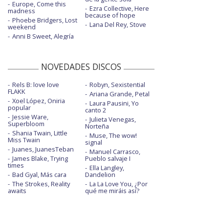
Europe, Come this
Ezra Collective, Here
madness
because of hope
Phoebe Bridgers, Lost
Lana Del Rey, Stove
weekend
Anni B Sweet, Alegría
NOVEDADES DISCOS
Rels B: love love
Robyn, Sexistential
FLAKK
Ariana Grande, Petal
Xoel López, Oniria
Laura Pausini, Yo
popular
canto 2
Jessie Ware,
Julieta Venegas,
Superbloom
Norteña
Shania Twain, Little
Muse, The wow!
Miss Twain
signal
Juanes, JuanesTeban
Manuel Carrasco,
James Blake, Trying
Pueblo salvaje I
times
Ella Langley,
Bad Gyal, Más cara
Dandelion
The Strokes, Reality
La La Love You, ¿Por
awaits
qué me miráis así?