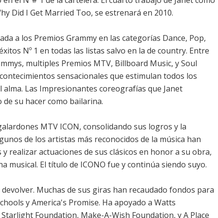
 en el Nº# 1 de la cartelera. El cuarto trabajo de Janet como
 Why Did I Get Married Too, se estrenará en 2010.
inada a los Premios Grammy en las categorías Dance, Pop,
itos Nº 1 en todas las listas salvo en la de country. Entre
rammys, multiples Premios MTV, Billboard Music, y Soul
acontecimientos sensacionales que estimulan todos los
y el alma. Las Impresionantes coreografías que Janet
o de su hacer como bailarina.
galardones MTV ICON, consolidando sus logros y la
lgunos de los artistas más reconocidos de la música han
 y realizar actuaciones de sus clásicos en honor a su obra,
na musical. El título de ICONO fue y continúa siendo suyo.
n devolver. Muchas de sus giras han recaudado fondos para
Schools y America's Promise. Ha apoyado a Watts
 Starlight Foundation, Make-A-Wish Foundation, y A Place