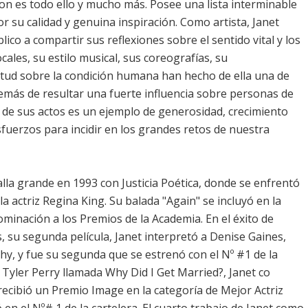
kson es todo ello y mucho más. Posee una lista interminable
 su calidad y genuina inspiración. Como artista, Janet
lico a compartir sus reflexiones sobre el sentido vital y los
les, su estilo musical, sus coreografías, su
etud sobre la condición humana han hecho de ella una de
emás de resultar una fuerte influencia sobre personas de
y de sus actos es un ejemplo de generosidad, crecimiento
fuerzos para incidir en los grandes retos de nuestra
alla grande en 1993 con Justicia Poética, donde se enfrentó
a actriz Regina King. Su balada "Again" se incluyó en la
ominación a los Premios de la Academia. En el éxito de
s, su segunda película, Janet interpretó a Denise Gaines,
hy, y fue su segunda que se estrenó con el Nº #1 de la
de Tyler Perry llamada Why Did I Get Married?, Janet co
 recibió un Premio Image en la categoría de Mejor Actriz