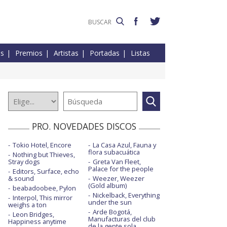
es
Premios
Artistas
Portadas
Listas
PRO. NOVEDADES DISCOS
Tokio Hotel, Encore
La Casa Azul, Fauna y
flora subacuática
Nothing but Thieves,
Stray dogs
Greta Van Fleet,
Palace for the people
Editors, Surface, echo
& sound
Weezer, Weezer
(Gold album)
beabadoobee, Pylon
Nickelback, Everything
Interpol, This mirror
under the sun
weighs a ton
Arde Bogotá,
Leon Bridges,
Manufacturas del club
Happiness anytime
de la gente sola