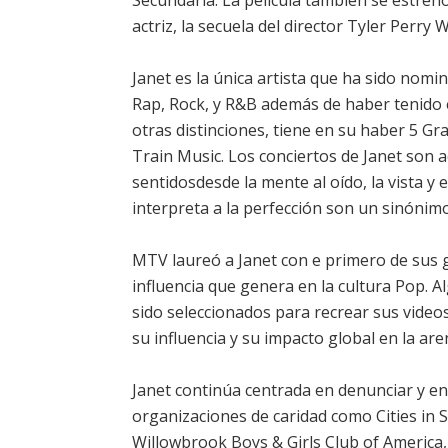
Secundaria. La película también se estrenó
actriz, la secuela del director Tyler Perry
Janet es la única artista que ha sido nom
Rap, Rock, y R&B además de haber tenido éx
otras distinciones, tiene en su haber 5 G
Train Music. Los conciertos de Janet son 
sentidosdesde la mente al oído, la vista 
interpreta a la perfección son un sinónim
MTV laureó a Janet con e primero de sus 
influencia que genera en la cultura Pop. A
sido seleccionados para recrear sus videos
su influencia y su impacto global en la are
Janet continúa centrada en denunciar y e
organizaciones de caridad como Cities in 
Willowbrook Boys & Girls Club of America,