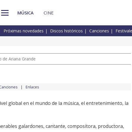
MÚSICA
CINE
Próximas novedades
Discos históricos
Canciones
Festival
io de Ariana Grande
Canciones
Enlaces
ivel global en el mundo de la música, el entretenimiento, la
erables galardones, cantante, compositora, productora,