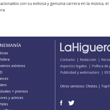
acionados con su exitosa y genuina carrera en la música, el
ra.
INEMANÍA
icias
telera
Contacto
Redacción
Reco
óximos estrenos
Aspectos legales
Política de
D
Publicidad y webmasters
RS
ances
ilers
Otros servicios:
Chistes
|
Top1
stivales + premios
ores y actrices
teles