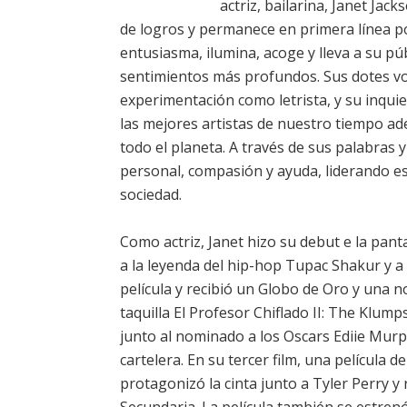
actriz, bailarina, Janet Jac
de logros y permanece en primera línea por
entusiasma, ilumina, acoge y lleva a su púb
sentimientos más profundos. Sus dotes voca
experimentación como letrista, y su inqui
las mejores artistas de nuestro tiempo ad
todo el planeta. A través de sus palabras 
personal, compasión y ayuda, liderando es
sociedad.
Como actriz, Janet hizo su debut e la pant
a la leyenda del hip-hop Tupac Shakur y a l
película y recibió un Globo de Oro y una n
taquilla El Profesor Chiflado II: The Klump
junto al nominado a los Oscars Ediie Murp
cartelera. En su tercer film, una película 
protagonizó la cinta junto a Tyler Perry y