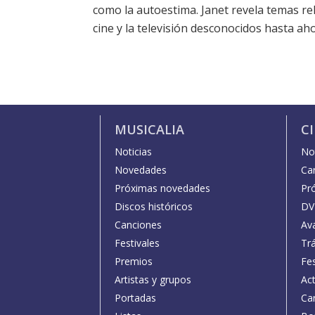
como la autoestima. Janet revela temas rel
cine y la televisión desconocidos hasta aho
MUSICALIA
C
Noticias
Not
Novedades
Car
Próximas novedades
Pr
Discos históricos
DV
Canciones
Av
Festivales
Trá
Premios
Fe
Artistas y grupos
Act
Portadas
Car