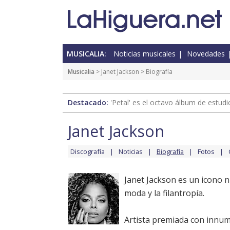
MUSICALIA:
Noticias musicales
Novedades
Musicalia
>
Janet Jackson
> Biografía
Destacado:
'Petal' es el octavo álbum de estud
Janet Jackson
Discografía
Noticias
Biografía
Fotos
Janet Jackson es un icono n
moda y la filantropía.
Artista premiada con innum