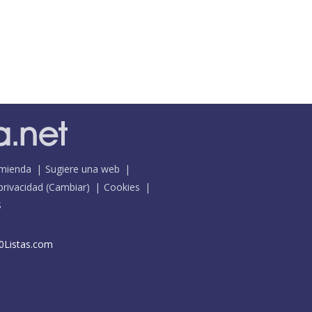
mienda
Sugiere una web
 privacidad
(
Cambiar
)
Cookies
S
0Listas.com