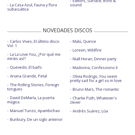
Editors, Surface, echo &
La Casa Azul, Fauna y flora
sound
subacuática
NOVEDADES DISCOS
Carlos Vives, El último disco
Malú, Quince
Vol. 1
Loreen, Wildfire
La La Love You, ¿Por qué me
miráis así?
Niall Horan, Dinner party
Quevedo, El baifo
Madonna, Confessions II
Ariana Grande, Petal
Olivia Rodrigo, You seem
pretty sad for a girl so in love
The Rolling Stones, Foreign
tongues
Bruno Mars, The romantic
David DeMaría, La puerta
Charlie Puth, Whatever's
mágica
clever
Manuel Turizo, Apambichao
Andrés Suárez, Lúa
Bunbury, De un siglo anterior