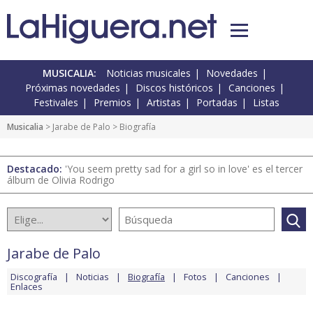
MUSICALIA:
Noticias musicales
Novedades
Próximas novedades
Discos históricos
Canciones
Festivales
Premios
Artistas
Portadas
Listas
Musicalia
>
Jarabe de Palo
> Biografía
Destacado:
'You seem pretty sad for a girl so in love' es el tercer
álbum de Olivia Rodrigo
Jarabe de Palo
Discografía
Noticias
Biografía
Fotos
Canciones
Enlaces