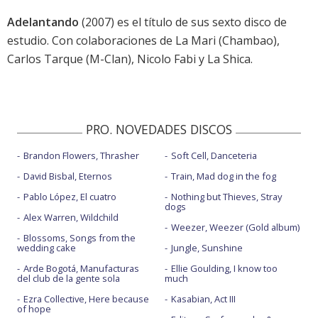
Adelantando
(2007) es el título de sus sexto disco de
estudio. Con colaboraciones de La Mari (Chambao),
Carlos Tarque (M-Clan), Nicolo Fabi y La Shica.
PRO. NOVEDADES DISCOS
Brandon Flowers, Thrasher
Soft Cell, Danceteria
David Bisbal, Eternos
Train, Mad dog in the fog
Pablo López, El cuatro
Nothing but Thieves, Stray
dogs
Alex Warren, Wildchild
Weezer, Weezer (Gold album)
Blossoms, Songs from the
wedding cake
Jungle, Sunshine
Arde Bogotá, Manufacturas
Ellie Goulding, I know too
del club de la gente sola
much
Ezra Collective, Here because
Kasabian, Act III
of hope