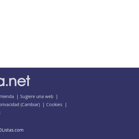
mienda
Sugiere una web
 privacidad
(
Cambiar
)
Cookies
S
0Listas.com