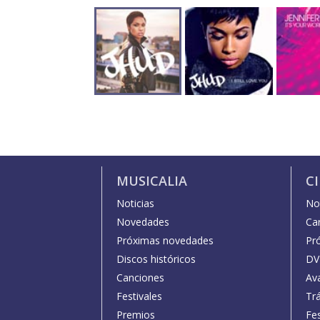
MUSICALIA
C
Noticias
Not
Novedades
Car
Próximas novedades
Pr
Discos históricos
DV
Canciones
Av
Festivales
Trá
Premios
Fe