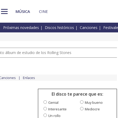
MÚSICA
CINE
Próximas novedades
Discos históricos
Canciones
Festival
nto álbum de estudio de los Rolling Stones
Canciones
Enlaces
El disco te parece que es:
Genial
Muy bueno
Interesante
Mediocre
Un rollo