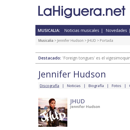
MUSICALIA:
Noticias musicales
Novedades
Musicalia
>
Jennifer Hudson
>
JHUD
> Portada
Destacado:
'Foreign tongues' es el vigesimoqui
Jennifer Hudson
Discografía
Noticias
Biografía
Fotos
JHUD
Jennifer Hudson