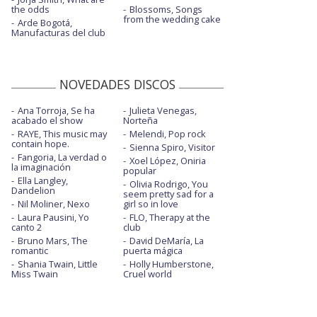
the odds
Blossoms, Songs
from the wedding cake
Arde Bogotá,
Manufacturas del club
NOVEDADES DISCOS
Ana Torroja, Se ha
Julieta Venegas,
acabado el show
Norteña
RAYE, This music may
Melendi, Pop rock
contain hope.
Sienna Spiro, Visitor
Fangoria, La verdad o
Xoel López, Oniria
la imaginación
popular
Ella Langley,
Olivia Rodrigo, You
Dandelion
seem pretty sad for a
Nil Moliner, Nexo
girl so in love
Laura Pausini, Yo
FLO, Therapy at the
canto 2
club
Bruno Mars, The
David DeMaría, La
romantic
puerta mágica
Shania Twain, Little
Holly Humberstone,
Miss Twain
Cruel world