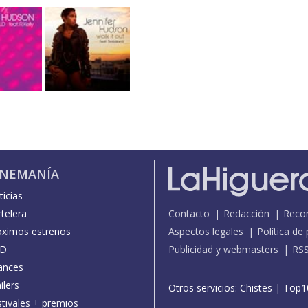
INEMANÍA
icias
telera
Contacto
Redacción
Reco
óximos estrenos
Aspectos legales
Política de
D
Publicidad y webmasters
RS
ances
ilers
Otros servicios:
Chistes
|
Top1
stivales + premios