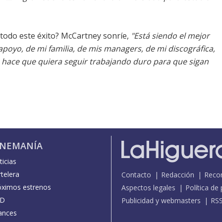
 todo este éxito? McCartney sonríe,
"Está siendo el mejor
yo, de mi familia, de mis managers, de mi discográfica,
 hace que quiera seguir trabajando duro para que sigan
INEMANÍA
icias
telera
Contacto
Redacción
Reco
óximos estrenos
Aspectos legales
Política de
D
Publicidad y webmasters
RS
ances