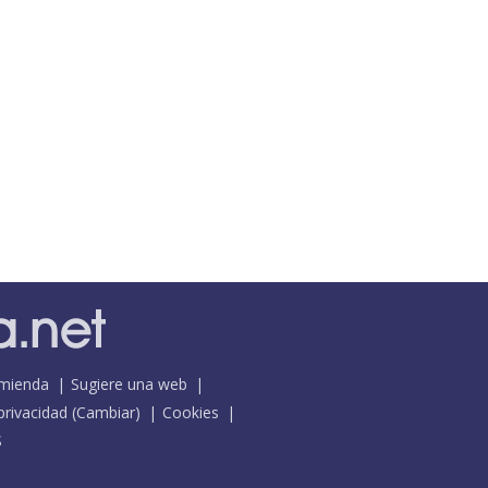
mienda
Sugiere una web
 privacidad
(
Cambiar
)
Cookies
S