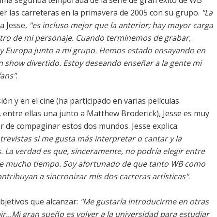
ima segunda temporada de la serie de gran éxito de WB
 las carreteras en la primavera de 2005 con su grupo.
"La
ta Jesse,
"es incluso mejor que la anterior; hay mayor carga
ntro de mi personaje. Cuando terminemos de grabar,
 y Europa junto a mi grupo. Hemos estado ensayando en
n show divertido. Estoy deseando enseñar a la gente mi
ans"
.
ión y en el cine (ha participado en varias películas
entre ellas una junto a Matthew Broderick), Jesse es muy
tar de compaginar estos dos mundos. Jesse explica:
evistas si me gusta más interpretar o cantar y la
 La verdad es que, sinceramente, no podría elegir entre
ante mucho tiempo. Soy afortunado de que tanto WB como
tribuyan a sincronizar mis dos carreras artísticas"
.
bjetivos que alcanzar:
"Me gustaría introducirme en otras
bir...Mi gran sueño es volver a la universidad para estudiar