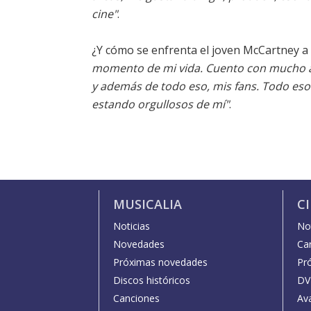
cine"
.
¿Y cómo se enfrenta el joven McCartney a
momento de mi vida. Cuento con mucho apo
y además de todo eso, mis fans. Todo eso
estando orgullosos de mí"
.
MUSICALIA
C
Noticias
Not
Novedades
Car
Próximas novedades
Pr
Discos históricos
DV
Canciones
Av