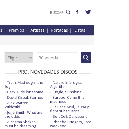
es
Premios
Artistas
Portadas
Listas
PRO. NOVEDADES DISCOS
Train, Mad dog in the
Natalie Imbruglia,
fog
Algorithm
Beck, Ride lonesome
Jungle, Sunshine
David Bisbal, Eternos
Europe, Come this
madness
Alex Warren,
Wildchild
La Casa Azul, Fauna y
flora subacuática
Jorja Smith, What are
the odds
Soft Cell, Danceteria
Alabama Shakes, I
Phoebe Bridgers, Lost
must be dreaming
weekend