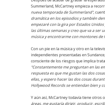
Después de acabar de grabar la esperadís
Summerland, McCartney empieza a recorrer
nueva temporada de Summerland"
, cuen
dramática en los episodios y también de
empezaré con la gira por Estados Unidos
las últimas semanas y creo que va a ser u
música y encontrarme con montones de f
Con un pie en la música y otro en la televis
independientes presentadas en Sundance, 
consciente de los riesgos que implica tra
"Constantemente me preguntan en las entr
respuesta es que me gustan las dos cosas.
ellas, y espero hacer las dos cosas dur
Hollywood Records se entiendan bien y con
Y aún así, McCartney todavía tiene otros o
áreas, me gustaría dirigir, producir, escri