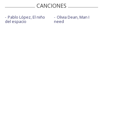
CANCIONES
Pablo López, El niño
Olivia Dean, Man I
del espacio
need