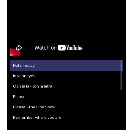
Hot n heavy
In your eyes
Ooh la la - con la letra
Please
Please - The One Show
Remember where you are
Save a kiss