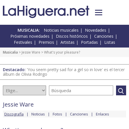
MUSICALIA:
Noticias musicales
Novedades
Próximas novedades
Discos históricos
Canciones
Festivales
Premios
Artistas
Portadas
Listas
Musicalia
>
Jessie Ware
> What's your pleasure?
Destacado:
'You seem pretty sad for a girl so in love' es el tercer
álbum de Olivia Rodrigo
Jessie Ware
Discografía
Noticias
Fotos
Canciones
Enlaces