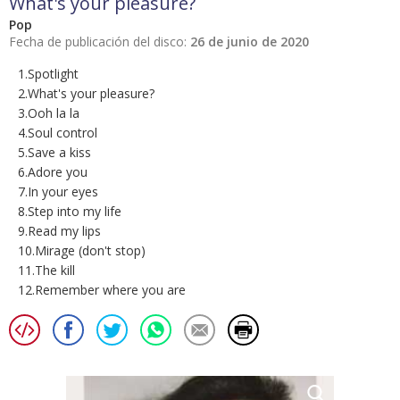
What's your pleasure?
Pop
Fecha de publicación del disco:
26 de junio de 2020
1.Spotlight
2.What's your pleasure?
3.Ooh la la
4.Soul control
5.Save a kiss
6.Adore you
7.In your eyes
8.Step into my life
9.Read my lips
10.Mirage (don't stop)
11.The kill
12.Remember where you are