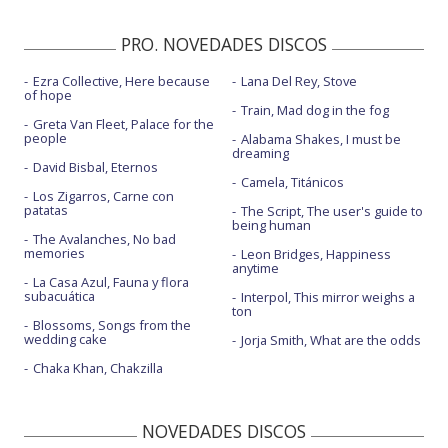
Save a kiss - Coreografía
PRO. NOVEDADES DISCOS
Save a kiss - Glastonbury 2022
Ezra Collective, Here because
Lana Del Rey, Stove
Save a kiss - The Late Late Show with James Corden
of hope
Train, Mad dog in the fog
Soul control
Greta Van Fleet, Palace for the
people
Alabama Shakes, I must be
dreaming
Spotlight
David Bisbal, Eternos
Camela, Titánicos
Step into my life
Los Zigarros, Carne con
patatas
The Script, The user's guide to
being human
The kill
The Avalanches, No bad
memories
Leon Bridges, Happiness
What's your pleasure?
anytime
La Casa Azul, Fauna y flora
subacuática
What's your pleasure? - dance video
Interpol, This mirror weighs a
ton
Blossoms, Songs from the
wedding cake
Jorja Smith, What are the odds
Chaka Khan, Chakzilla
NOVEDADES DISCOS