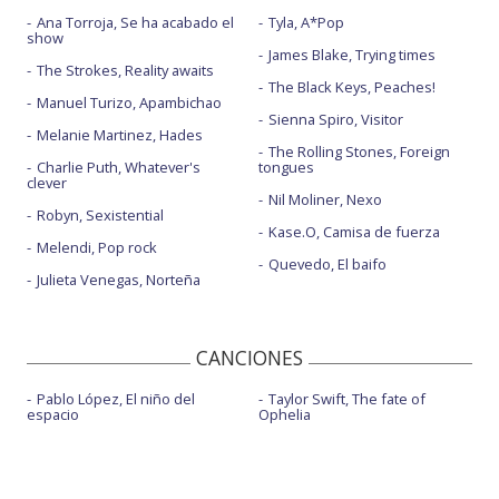
Ana Torroja, Se ha acabado el
Tyla, A*Pop
show
James Blake, Trying times
The Strokes, Reality awaits
The Black Keys, Peaches!
Manuel Turizo, Apambichao
Sienna Spiro, Visitor
Melanie Martinez, Hades
The Rolling Stones, Foreign
Charlie Puth, Whatever's
tongues
clever
Nil Moliner, Nexo
Robyn, Sexistential
Kase.O, Camisa de fuerza
Melendi, Pop rock
Quevedo, El baifo
Julieta Venegas, Norteña
CANCIONES
Pablo López, El niño del
Taylor Swift, The fate of
espacio
Ophelia