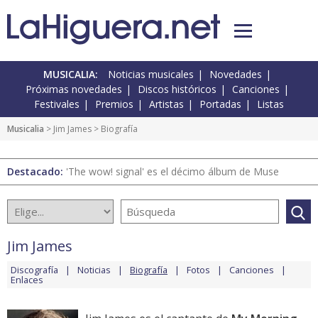
MUSICALIA:
Noticias musicales
Novedades
Próximas novedades
Discos históricos
Canciones
Festivales
Premios
Artistas
Portadas
Listas
Musicalia
>
Jim James
> Biografía
Destacado:
'The wow! signal' es el décimo álbum de Muse
Jim James
Discografía
Noticias
Biografía
Fotos
Canciones
Enlaces