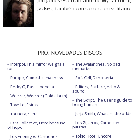
Jim James es el cantante de
My Morning
Jacket
, también con carrera en solitario.
PRO. NOVEDADES DISCOS
Interpol, This mirror weighs a
The Avalanches, No bad
ton
memories
Europe, Come this madness
Soft Cell, Danceteria
Becky G, Baraja bendita
Editors, Surface, echo &
sound
Weezer, Weezer (Gold album)
The Script, The user's guide to
being human
Tove Lo, Estrus
Jorja Smith, What are the odds
Toundra, Siete
Los Zigarros, Carne con
Ezra Collective, Here because
patatas
of hope
Tokio Hotel, Encore
Los Enemigos, Canciones