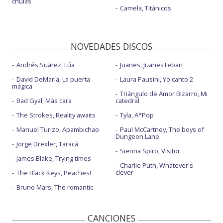
chulas
Camela, Titánicos
NOVEDADES DISCOS
Andrés Suárez, Lúa
Juanes, JuanesTeban
David DeMaría, La puerta
Laura Pausini, Yo canto 2
mágica
Triángulo de Amor Bizarro, Mi
Bad Gyal, Más cara
catedral
The Strokes, Reality awaits
Tyla, A*Pop
Manuel Turizo, Apambichao
Paul McCartney, The boys of
Dungeon Lane
Jorge Drexler, Taracá
Sienna Spiro, Visitor
James Blake, Trying times
Charlie Puth, Whatever's
clever
The Black Keys, Peaches!
Bruno Mars, The romantic
CANCIONES