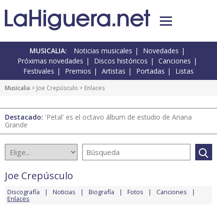
MUSICALIA:
Noticias musicales
Novedades
Próximas novedades
Discos históricos
Canciones
Festivales
Premios
Artistas
Portadas
Listas
Musicalia
>
Joe Crepúsculo
> Enlaces
Destacado:
'Petal' es el octavo álbum de estudio de Ariana
Grande
Joe Crepúsculo
Discografía
Noticias
Biografía
Fotos
Canciones
Enlaces