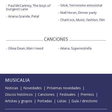
Siloé, Terrorismo emocional
Paul McCartney, The boys of
Dungeon Lane
Niall Horan, Dinner party
Ariana Grande, Petal
Charli xcx, Music, fashion, film
CANCIONES
Olivia Dean, Man I need
Aitana, Superestrella
MUSICALIA
Noticias
Novedades
Próximas novedades
Discos históricos
Canciones
Festivales
Premios
Artistas y grupos
Portadas
Listas
Guía / directorio