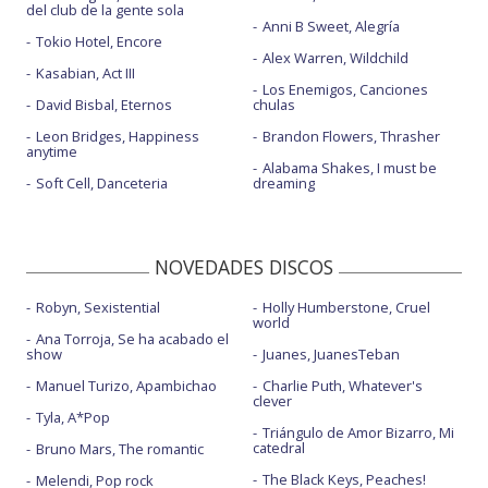
del club de la gente sola
Anni B Sweet, Alegría
Tokio Hotel, Encore
Alex Warren, Wildchild
Kasabian, Act III
Los Enemigos, Canciones
David Bisbal, Eternos
chulas
Leon Bridges, Happiness
Brandon Flowers, Thrasher
anytime
Alabama Shakes, I must be
Soft Cell, Danceteria
dreaming
NOVEDADES DISCOS
Robyn, Sexistential
Holly Humberstone, Cruel
world
Ana Torroja, Se ha acabado el
show
Juanes, JuanesTeban
Manuel Turizo, Apambichao
Charlie Puth, Whatever's
clever
Tyla, A*Pop
Triángulo de Amor Bizarro, Mi
catedral
Bruno Mars, The romantic
The Black Keys, Peaches!
Melendi, Pop rock