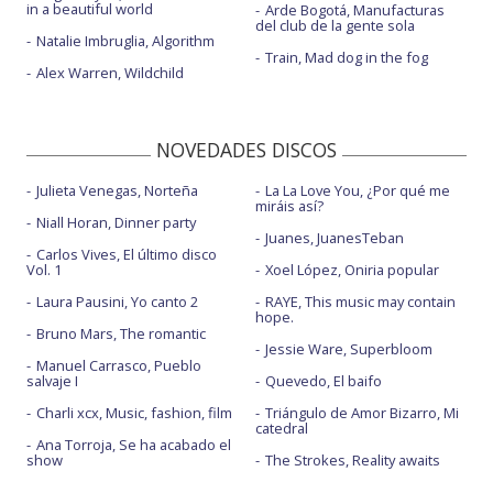
in a beautiful world
Arde Bogotá, Manufacturas
del club de la gente sola
Natalie Imbruglia, Algorithm
Train, Mad dog in the fog
Alex Warren, Wildchild
NOVEDADES DISCOS
Julieta Venegas, Norteña
La La Love You, ¿Por qué me
miráis así?
Niall Horan, Dinner party
Juanes, JuanesTeban
Carlos Vives, El último disco
Vol. 1
Xoel López, Oniria popular
Laura Pausini, Yo canto 2
RAYE, This music may contain
hope.
Bruno Mars, The romantic
Jessie Ware, Superbloom
Manuel Carrasco, Pueblo
salvaje I
Quevedo, El baifo
Charli xcx, Music, fashion, film
Triángulo de Amor Bizarro, Mi
catedral
Ana Torroja, Se ha acabado el
show
The Strokes, Reality awaits