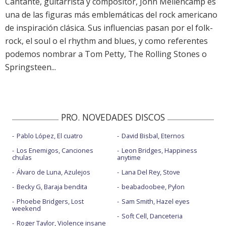
Cantante, guitarrista y compositor, John Mellencamp es
una de las figuras más emblemáticas del rock americano
de inspiración clásica. Sus influencias pasan por el folk-
rock, el soul o el rhythm and blues, y como referentes
podemos nombrar a Tom Petty, The Rolling Stones o
Springsteen...
PRO. NOVEDADES DISCOS
Pablo López, El cuatro
David Bisbal, Eternos
Los Enemigos, Canciones
Leon Bridges, Happiness
chulas
anytime
Álvaro de Luna, Azulejos
Lana Del Rey, Stove
Becky G, Baraja bendita
beabadoobee, Pylon
Phoebe Bridgers, Lost
Sam Smith, Hazel eyes
weekend
Soft Cell, Danceteria
Roger Taylor, Violence insane