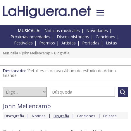
MUSICALIA:
Noticias musicales
Novedades
Próximas novedades
Discos históricos
Canciones
Festivales
Premios
Artistas
Portadas
Listas
Musicalia
>
John Mellencamp
> Biografía
Destacado:
'Petal' es el octavo álbum de estudio de Ariana
Grande
John Mellencamp
Discografía
Noticias
Biografía
Canciones
Enlaces